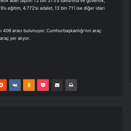
n 904 adet taşıtın 72 bin 373’ü savunma ve güvenlik,
9’u eğitim, 4.772’si adalet, 13 bin 71’i ise diğer idari
tlı 408 aracı bulunuyor. Cumhurbaşkanlığı’nın araç
raç yer alıyor.
erest
Reddit
VKontakte
Odnoklassniki
Pocket
E-Posta ile paylaş
Yazdır