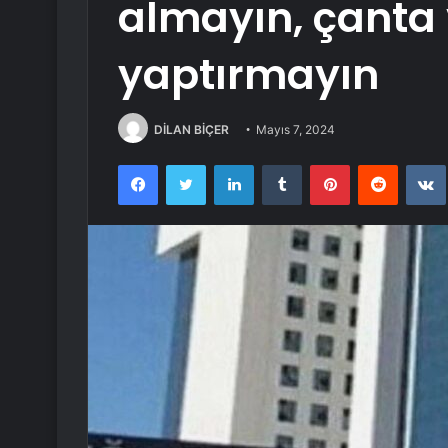
almayın, çanta
yaptırmayın
DİLAN BİÇER
Mayıs 7, 2024
Facebook
Twitter
LinkedIn
Tumblr
Pinterest
Reddit