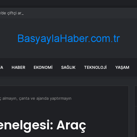
de çiftçi artan maliyetler nedeniyle tarlasını boş bıraktı
FA
HABER
EKONOMI
SAĞLIK
TEKNOLOJI
YAŞAM
aç almayın, çanta ve ajanda yaptırmayın
genelgesi: Araç