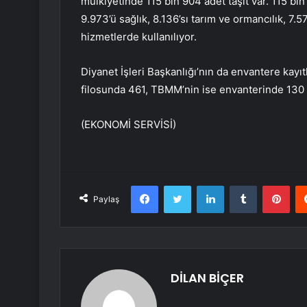
mülkiyetinde 115 bin 904 adet taşıt var. 115 bi
9.973’ü sağlık, 8.136’sı tarım ve ormancılık, 7.57
hizmetlerde kullanılıyor.
Diyanet İşleri Başkanlığı’nın da envantere kayı
filosunda 461, TBMM’nin ise envanterinde 130 a
(EKONOMİ SERVİSİ)
Facebook
Twitter
LinkedIn
Tumblr
Pint
Paylaş
DİLAN BİÇER