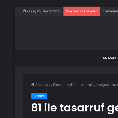
Osmaniye’
Pazar, Ağustos 9 2026
Son Dakika Haberleri
ANASAY
Anasayfa
/
Ekonomi
/
81 ile tasarruf genelgesi: Ar
Ekonomi
81 ile tasarruf 