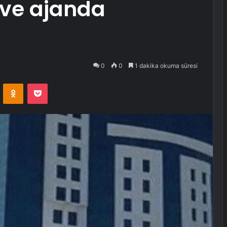
 ve ajanda
0
0
1 dakika okuma süresi
VKontakte
Odnoklassniki
Pocket