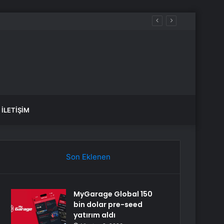
İLETIŞIM
Son Eklenen
MyGarage Global 150
bin dolar pre-seed
yatırım aldı