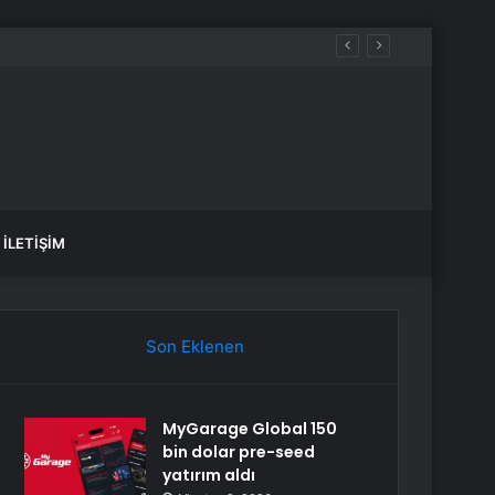
İLETIŞIM
Son Eklenen
MyGarage Global 150
bin dolar pre-seed
yatırım aldı