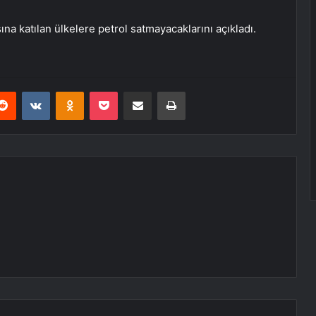
na katılan ülkelere petrol satmayacaklarını açıkladı.
erest
Reddit
VKontakte
Odnoklassniki
Pocket
E-Posta ile paylaş
Yazdır