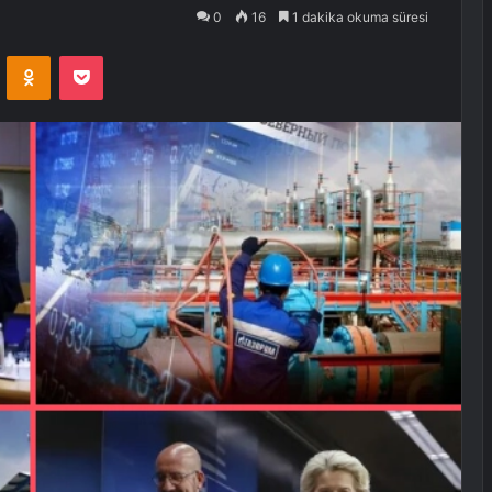
0
16
1 dakika okuma süresi
VKontakte
Odnoklassniki
Pocket