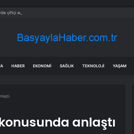
de çiftçi artan maliyetler nedeniyle tarlasını boş bıraktı
FA
HABER
EKONOMI
SAĞLIK
TEKNOLOJI
YAŞAM
laştı
 konusunda anlaştı