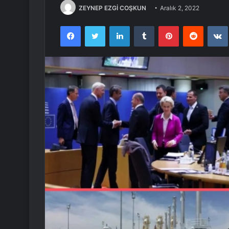
ZEYNEP EZGİ COŞKUN
Aralık 2, 2022
Facebook
Twitter
LinkedIn
Tumblr
Pinterest
Reddit