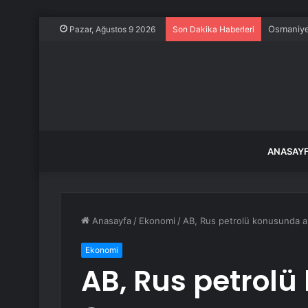
Osmaniye’
Pazar, Ağustos 9 2026
Son Dakika Haberleri
ANASAY
Anasayfa
/
Ekonomi
/
AB, Rus petrolü konusunda an
Ekonomi
AB, Rus petrolü