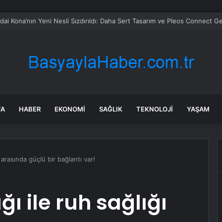
in tane arıyı tek bir amaç doğaya saldılar
FA
HABER
EKONOMI
SAĞLIK
TEKNOLOJI
YAŞAM
ı arasında güçlü bir bağlantı var!
ğı ile ruh sağlığı