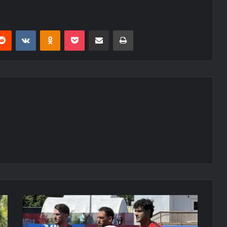
erest
Reddit
VKontakte
Odnoklassniki
Pocket
E-Posta ile paylaş
Yazdır