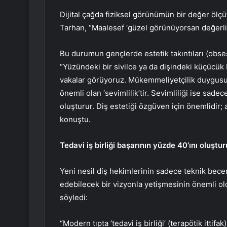
Dijital çağda fiziksel görünümün bir değer ölçü
Tarhan, “Maalesef ‘güzel görünüyorsan değerlisin
Bu durumun gençlerde estetik takıntıları (obse
“Yüzündeki bir sivilce ya da dişindeki küçücük
vakalar görüyoruz. Mükemmeliyetçilik duygusu i
önemli olan ‘sevimlilik’tir. Sevimliliği ise sad
oluşturur. Diş estetiği özgüven için önemlidir;
konuştu.
Tedavi iş birliği başarının yüzde 40’ını oluştu
Yeni nesil diş hekimlerinin sadece teknik bece
edebilecek bir vizyonla yetişmesinin önemli ol
söyledi:
“Modern tıpta ‘tedavi iş birliği’ (terapötik ittif