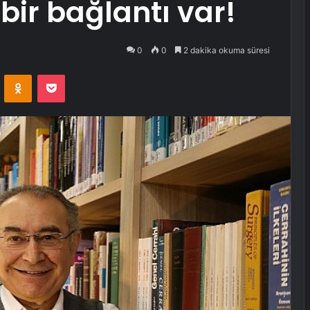
bir bağlantı var!
0
0
2 dakika okuma süresi
VKontakte
Odnoklassniki
Pocket