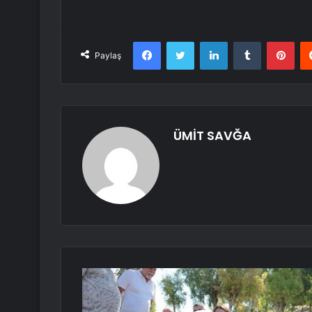
Facebook
Twitter
LinkedIn
Tumblr
Pint
Paylaş
ÜMİT SAVĞA