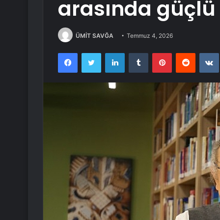
arasında güçlü 
ÜMİT SAVĞA
Temmuz 4, 2026
Facebook
Twitter
LinkedIn
Tumblr
Pinterest
Reddit