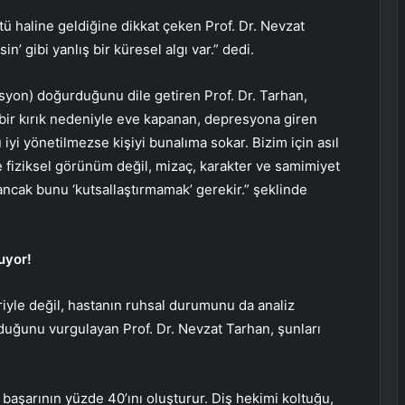
tü haline geldiğine dikkat çeken Prof. Dr. Nevzat
’ gibi yanlış bir küresel algı var.” dedi.
syon) doğurduğunu dile getiren Prof. Dr. Tarhan,
 bir kırık nedeniyle eve kapanan, depresyona giren
yi yönetilmezse kişiyi bunalıma sokar. Bizim için asıl
ece fiziksel görünüm değil, mizaç, karakter ve samimiyet
 ancak bunu ‘kutsallaştırmamak’ gerekir.” şeklinde
ruyor!
riyle değil, hastanın ruhsal durumunu da analiz
duğunu vurgulayan Prof. Dr. Nevzat Tarhan, şunları
ak) başarının yüzde 40’ını oluşturur. Diş hekimi koltuğu,