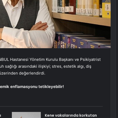
BUL Hastanesi Yönetim Kurulu Başkanı ve Psikiyatrist
h sağlığı arasındaki ilişkiyi; stres, estetik algı, diş
üzerinden değerlendirdi.
temik enflamasyonu tetikleyebilir!
ı
Kene vakalarında korkutan