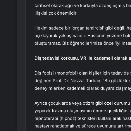
tarihsel olarak ağrı ve korkuyla özdeşleşmiş b
ilişkisi çok önemlidir.
Hekim sadece bir ‘organ tamircisi’ gibi değil, 
açıklayarak yaklaşmalıdır. Hastanın yüzüne bak
oluşturamaz. Biz öğrencilerimize önce ‘iyi insan
Diş tedavisi korkusu, VR ile kademeli olarak a
Diş fobisi (monofobi) olan kişiler için tedavide 
değinen Prof. Dr. Nevzat Tarhan, “Bu gözlüklerl
deneyimlerken kademeli olarak duyarsızlaşmayı
Ayrıca çocuklarda veya otizm gibi özel durumu
yaparak travma oluşmasının önüne geçildiğini a
hipnoterapi (hipnoz) teknikleri kullanılarak has
hastayı rahatlatmak ve sürece uyumunu artırmak 