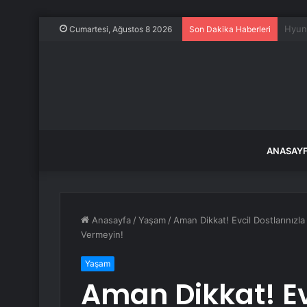
180 b
Cumartesi, Ağustos 8 2026
Son Dakika Haberleri
ANASAY
Anasayfa
/
Yaşam
/
Aman Dikkat! Evcil Dostlarınızla
Vermeyin!
Yaşam
Aman Dikkat! Evc