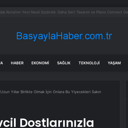
in tane arıyı tek bir amaç doğaya saldılar
FA
HABER
EKONOMI
SAĞLIK
TEKNOLOJI
YAŞAM
 Uzun Yıllar Birlikte Olmak İçin Onlara Bu Yiyecekleri Sakın
il Dostlarınızla