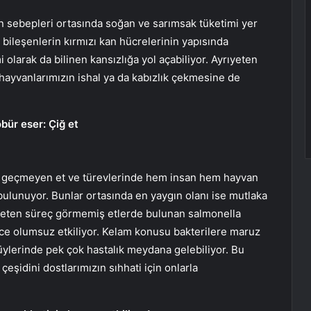
ın sebepleri ortasında soğan ve sarımsak tüketimi yer
m bileşenlerin kırmızı kan hücrelerinin yapısında
 olarak da bilinen kansızlığa yol açabiliyor. Ayrıyeten
 hayvanlarımızın ishal ya da kabızlık çekmesine de
öbür eser: Çiğ et
en geçmeyen et ve türevlerinde hem insan hem hayvan
bulunuyor. Bunlar ortasında en yaygın olanı ise mutlaka
Ayrıyeten süreç görmemiş etlerde bulunan salmonella
ece olumsuz etkiliyor. Kelam konusu bakterilere maruz
tüylerinde pek çok hastalık meydana gelebiliyor. Bu
eşidini dostlarımızın sıhhati için onlarla