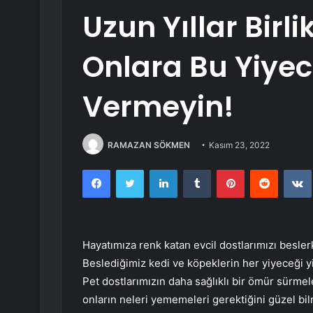
Uzun Yıllar Birl
Onlara Bu Yiyec
Vermeyin!
RAMAZAN SÖKMEN
Kasım 23, 2022
Facebook
Twitter
LinkedIn
Tumblr
Pinterest
Reddit
Hayatımıza renk katan evcil dostlarımızı besle
Beslediğimiz kedi ve köpeklerin her yiyeceği y
Pet dostlarımızın daha sağlıklı bir ömür sürmel
onların neleri yememeleri gerektiğini güzel bil