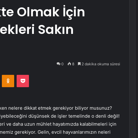
ikte Olmak İçin
ekleri Sakın
0
8
2 dakika okuma süresi
VKontakte
Odnoklassniki
Pocket
rken nelere dikkat etmek gerekiyor biliyor musunuz?
iyebileceğini düşünsek de işler temelinde o denli değil!
eri ve daha uzun mühlet hayatımızda kalabilmeleri için
memiz gerekiyor. Gelin, evcil hayvanlarımızın neleri