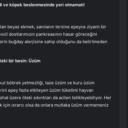
di ve köpek beslenmesinde yeri olmamalı!
lan beyaz ekmek, sanılanın tersine epeyce ziyanlı bir
evcil dostlarımızın pankreasının hasar göreceğini
lerin buğday alerjisine sahip olduğunu da belirtmeden
eki bir besin: Üzüm
akut böbrek yetmezliği, taze üzüm ve kuru üzüm
lerini epey fazla etkileyen üzüm tüketimi hayvan
shal üzere öteki sıkıntıları da acilen tetikleyebiliyor. Her
k için ısrarcı olsa da onlara mutlaka üzüm vermemeniz