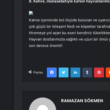
8. Kahve, münasebetiyle kafein hayvanlarımızı
Kahve içerisinde bol ölçüde bulunan ve uyarıcı 
çok güçlü bir bileşen! Kedi ve köpekler tarafın
titremeye yol açan bu eseri kendiniz tükettikten
Hayvan dostlarımızla sağlıklı ve uzun bir ömür
son derece önemli!
Facebook
Twitter
LinkedIn
Tumblr
Pint
Paylaş
RAMAZAN SÖKMEN