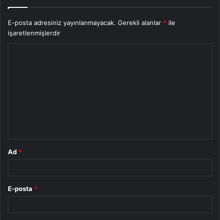
E-posta adresiniz yayınlanmayacak.
Gerekli alanlar
*
ile
işaretlenmişlerdir
Y
o
r
u
m
*
Ad
*
E-posta
*