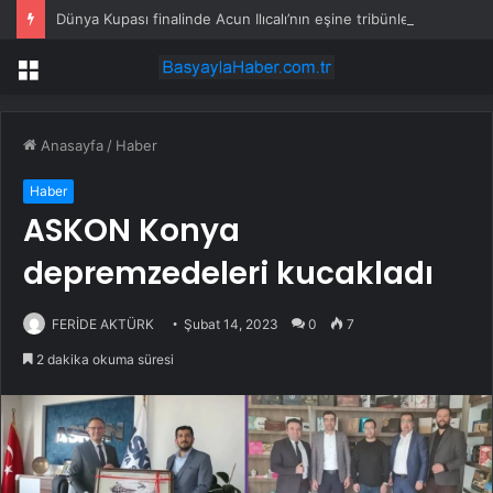
Dünya Kupası finalinde Acun Ilıcalı’nın eşine tribünlerden ”Otur” tepkisi
Menü
Anasayfa
/
Haber
Haber
ASKON Konya
depremzedeleri kucakladı
FERİDE AKTÜRK
Şubat 14, 2023
0
7
2 dakika okuma süresi