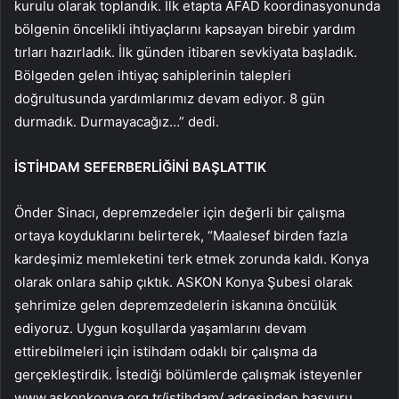
kurulu olarak toplandık. İlk etapta AFAD koordinasyonunda
bölgenin öncelikli ihtiyaçlarını kapsayan birebir yardım
tırları hazırladık. İlk günden itibaren sevkiyata başladık.
Bölgeden gelen ihtiyaç sahiplerinin talepleri
doğrultusunda yardımlarımız devam ediyor. 8 gün
durmadık. Durmayacağız…” dedi.
İSTİHDAM SEFERBERLİĞİNİ BAŞLATTIK
Önder Sinacı, depremzedeler için değerli bir çalışma
ortaya koyduklarını belirterek, “Maalesef birden fazla
kardeşimiz memleketini terk etmek zorunda kaldı. Konya
olarak onlara sahip çıktık. ASKON Konya Şubesi olarak
şehrimize gelen depremzedelerin iskanına öncülük
ediyoruz. Uygun koşullarda yaşamlarını devam
ettirebilmeleri için istihdam odaklı bir çalışma da
gerçekleştirdik. İstediği bölümlerde çalışmak isteyenler
www.askonkonya.org.tr/istihdam/ adresinden başvuru