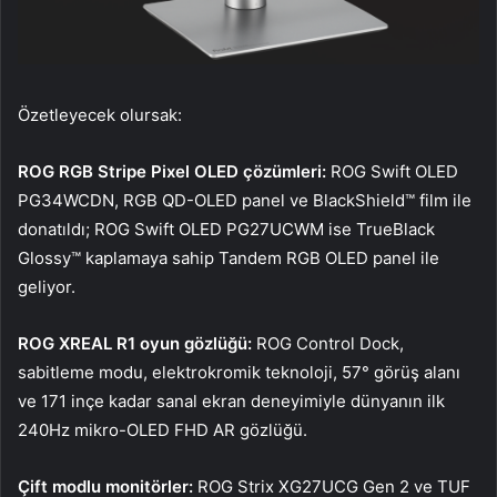
Özetleyecek olursak:
ROG RGB Stripe Pixel OLED çözümleri:
ROG Swift OLED
PG34WCDN, RGB QD-OLED panel ve BlackShield™ film ile
donatıldı; ROG Swift OLED PG27UCWM ise TrueBlack
Glossy™ kaplamaya sahip Tandem RGB OLED panel ile
geliyor.
ROG XREAL R1 oyun gözlüğü:
ROG Control Dock,
sabitleme modu, elektrokromik teknoloji, 57° görüş alanı
ve 171 inçe kadar sanal ekran deneyimiyle dünyanın ilk
240Hz mikro-OLED FHD AR gözlüğü.
Çift modlu monitörler:
ROG Strix XG27UCG Gen 2 ve TUF