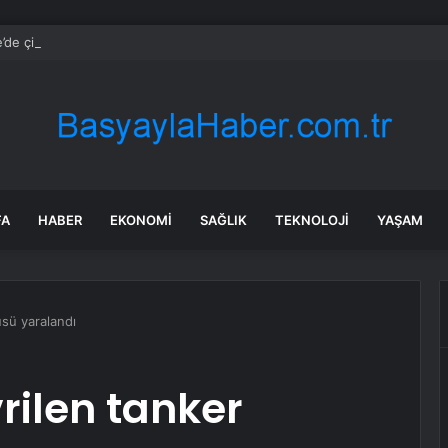
de çiftçi artan maliyetler nedeniyle tarlasını boş bıraktı
FA
HABER
EKONOMI
SAĞLIK
TEKNOLOJI
YAŞAM
üsü yaralandı
rilen tanker