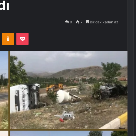
dı
0
7
Bir dakikadan az
VKontakte
Odnoklassniki
Pocket