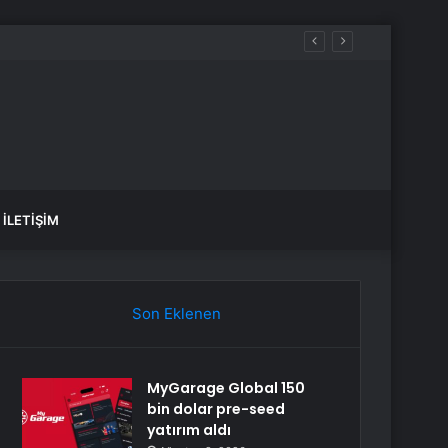
İLETIŞIM
Son Eklenen
MyGarage Global 150
bin dolar pre-seed
yatırım aldı