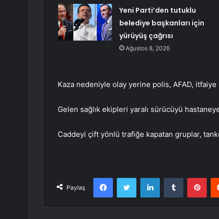
Yeni Parti’den tutuklu
belediye başkanları için
yürüyüş çağrısı
Ağustos 8, 2026
Kaza nedeniyle olay yerine polis, AFAD, itfaiye v
Gelen sağlık ekipleri yaralı sürücüyü hastaneye
Caddeyi çift yönlü trafiğe kapatan gruplar, tank
Facebook
Twitter
LinkedIn
Tumblr
Pint
Paylaş