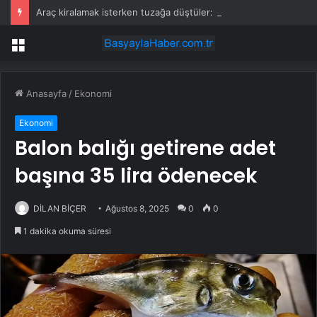
Araç kiralamak isterken tuzağa düştüler: Popüler sitenin birebir aynısını yaptılar
Menü
Anasayfa
/
Ekonomi
Ekonomi
Balon balığı getirene adet
başına 35 lira ödenecek
DİLAN BİÇER
Ağustos 8, 2025
0
0
1 dakika okuma süresi