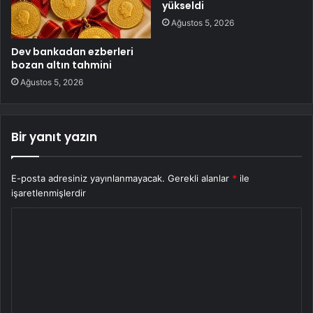
yükseldi
Ağustos 5, 2026
Dev bankadan ezberleri
bozan altın tahmini
Ağustos 5, 2026
Bir yanıt yazın
E-posta adresiniz yayınlanmayacak.
Gerekli alanlar
*
ile
işaretlenmişlerdir
Y
o
r
u
m