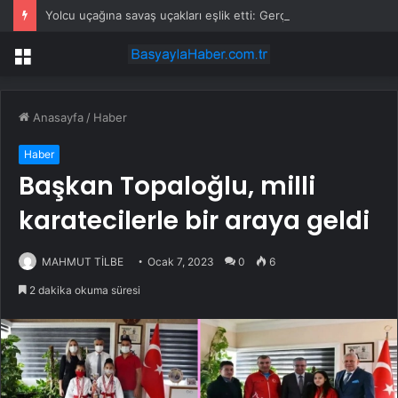
Yolcu uçağına savaş uçakları eşlik etti: Gerçek sonradan ortaya çıktı
Menü
Anasayfa
/
Haber
Haber
Başkan Topaloğlu, milli
karatecilerle bir araya geldi
MAHMUT TİLBE
Ocak 7, 2023
0
6
2 dakika okuma süresi