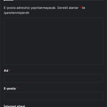
E-posta adresiniz yayınlanmayacak.
Gerekli alanlar
*
ile
işaretlenmişlerdir
Y
o
r
u
m
*
Ad
*
E-posta
*
İnternet sitesi