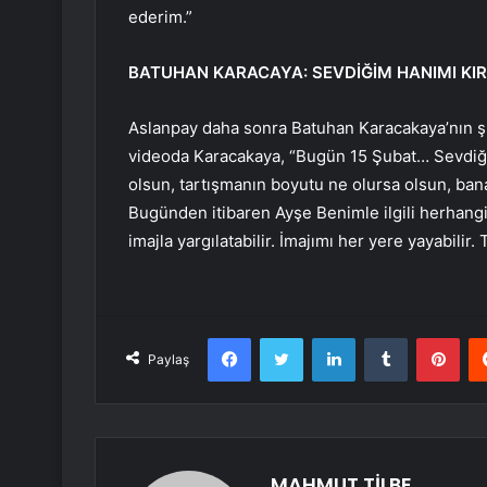
ederim.”
BATUHAN KARACAYA: SEVDİĞİM HANIMI KI
Aslanpay daha sonra Batuhan Karacakaya’nın şid
videoda Karacakaya, “Bugün 15 Şubat… Sevdiği
olsun, tartışmanın boyutu ne olursa olsun, bana 
Bugünden itibaren Ayşe Benimle ilgili herhangi 
imajla yargılatabilir. İmajımı her yere yayabili
Facebook
Twitter
LinkedIn
Tumblr
Pint
Paylaş
MAHMUT TİLBE