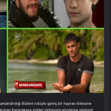
nlandırdığı Bülent rolüyle geniş bir hayran kitlesine
atuhan Karacakaya şiddet iddiasıyla gündeme gelmişti.