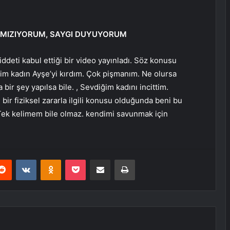
RMIZIYORUM, SAYGI DUYUYORUM
deti kabul ettiği bir video yayınladı. Söz konusu
m kadın Ayşe’yi kırdım. Çok pişmanım. Ne olursa
bir şey yapılsa bile. , Sevdiğim kadını incittim.
bir fiziksel zararla ilgili konusu olduğunda beni bu
r. Tek kelimem bile olmaz. kendimi savunmak için
erest
Reddit
VKontakte
Odnoklassniki
Pocket
E-Posta ile paylaş
Yazdır