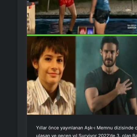
Yıllar önce yayınlanan Aşk-ı Memnu dizisinde ca
ulaşan ve geçen yıl Survivor 2022’de 3. olan B