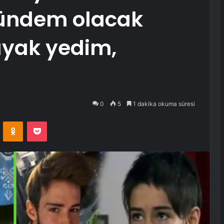
gündem olacak
ayak yedim,
0
5
1 dakika okuma süresi
VKontakte
Odnoklassniki
Pocket