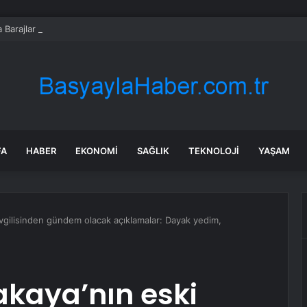
 Barajlar Tam Doldu, Su Salımı Başladı
FA
HABER
EKONOMI
SAĞLIK
TEKNOLOJI
YAŞAM
vgilisinden gündem olacak açıklamalar: Dayak yedim,
kaya’nın eski