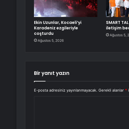
Ekin Uzunlar, Kocaeli’yi
SMART TAL
Karadeniz ezgileriyle
iletişim be
coşturdu
Ağustos 5, 
Ağustos 5, 2026
Bir yanıt yazın
E-posta adresiniz yayınlanmayacak.
Gerekli alanlar
*
i
Y
o
r
u