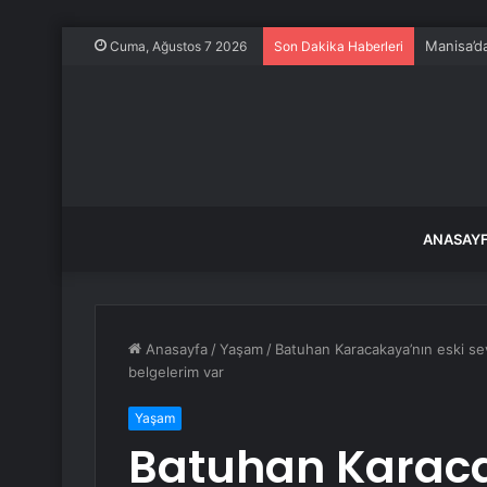
Manisa’da
Cuma, Ağustos 7 2026
Son Dakika Haberleri
ANASAY
Anasayfa
/
Yaşam
/
Batuhan Karacakaya’nın eski se
belgelerim var
Yaşam
Batuhan Karaca