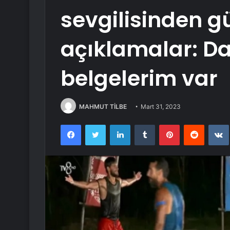
sevgilisinden 
açıklamalar: D
belgelerim var
MAHMUT TİLBE
Mart 31, 2023
Facebook
Twitter
LinkedIn
Tumblr
Pinterest
Reddit