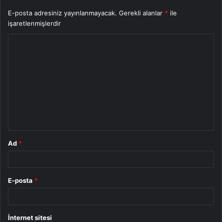
E-posta adresiniz yayınlanmayacak.
Gerekli alanlar
*
ile
işaretlenmişlerdir
Y
o
r
u
m
*
Ad
*
E-posta
*
İnternet sitesi