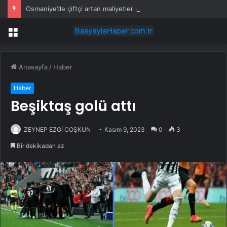
Osmaniye’de çiftçi artan maliyetler nedeniyle tarlasını boş bıraktı
Menü
Anasayfa
/
Haber
Haber
Beşiktaş golü attı
ZEYNEP EZGİ COŞKUN
Kasım 9, 2023
0
3
Bir dakikadan az