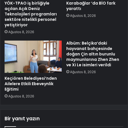
YÖK-TPAO iş birliğiyle
Karabağlar ‘da BİO fark
açılan Açık Deniz
yarattı
Teknolojileri programları
Ağustos 8, 2026
sektöre nitelikli personel
yetiştiriyor
Ağustos 8, 2026
Albüm: Belçika’daki
hayvanat bahçesinde
doğan Çin altın burunlu
maymunlarına Zhen Zhen
ve Xi Le isimleri verildi
Ağustos 8, 2026
Keçiören Belediyesi’nden
Ailelere Etkili Ebeveynlik
Eğitimi
Ağustos 8, 2026
Bir yanıt yazın