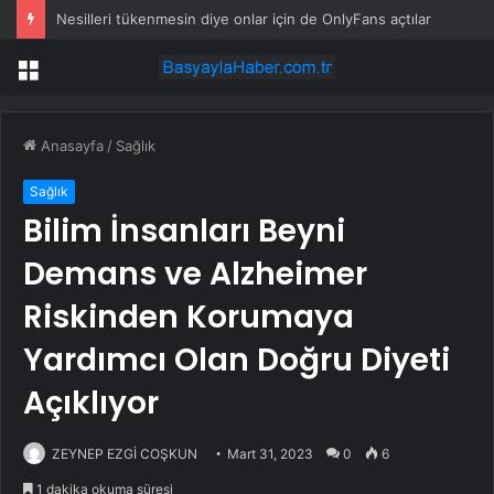
Avrupa’da Türklere kapıları açık sadece şu 10 ülke kaldı
Menü
Anasayfa
/
Sağlık
Sağlık
Bilim İnsanları Beyni
Demans ve Alzheimer
Riskinden Korumaya
Yardımcı Olan Doğru Diyeti
Açıklıyor
ZEYNEP EZGİ COŞKUN
Mart 31, 2023
0
6
1 dakika okuma süresi