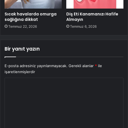
Sıcak havalarda omurga
Diş Eti Kanamanızı Hafife
sağlığına dikkat
Almayın
Temmuz 22, 2026
Temmuz 6, 2026
Bir yanıt yazın
E-posta adresiniz yayınlanmayacak.
Gerekli alanlar
*
ile
işaretlenmişlerdir
Y
o
r
u
m
*