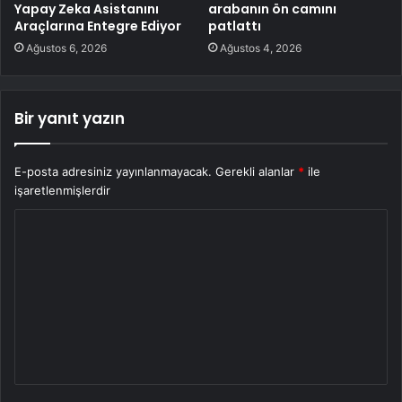
Yapay Zeka Asistanını
arabanın ön camını
Araçlarına Entegre Ediyor
patlattı
Ağustos 6, 2026
Ağustos 4, 2026
Bir yanıt yazın
E-posta adresiniz yayınlanmayacak.
Gerekli alanlar
*
ile
işaretlenmişlerdir
Y
o
r
u
m
*