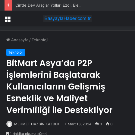
Çin’de Dev Araçlar Yolları Ezdi, Elektrikli Araç Vergi Gelirini Kuruttu
Menü
Anasayfa
/
Teknoloji
Teknoloji
BitMart Asya’da P2P
İşlemlerini Başlatarak
Kullanıcılarını Gelişmiş
Esneklik ve Maliyet
Verimliliği ile Destekliyor
MEHMET HAZBİN KAZBEK
Mart 13, 2024
0
0
1 dakika okuma süresi