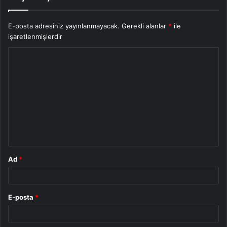
E-posta adresiniz yayınlanmayacak.
Gerekli alanlar
*
ile
işaretlenmişlerdir
Y
o
r
u
m
*
Ad
*
E-posta
*