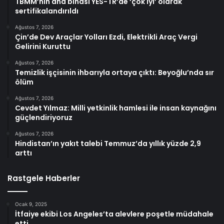
TBMM’nin ana binası YES-TR’de ‘çok iyi’ olarak
sertifikalandırıldı
Ağustos 7, 2026
Çin’de Dev Araçlar Yolları Ezdi, Elektrikli Araç Vergi
Gelirini Kuruttu
Ağustos 7, 2026
Temizlik işçisinin ihbarıyla ortaya çıktı: Beyoğlu’nda sır
ölüm
Ağustos 7, 2026
Cevdet Yılmaz: Milli yetkinlik hamlesi ile insan kaynağını
güçlendiriyoruz
Ağustos 7, 2026
Hindistan’ın yakıt talebi Temmuz’da yıllık yüzde 2,9
arttı
Rastgele Haberler
Ocak 9, 2025
İtfaiye ekibi Los Angeles’ta alevlere poşetle müdahale
etti