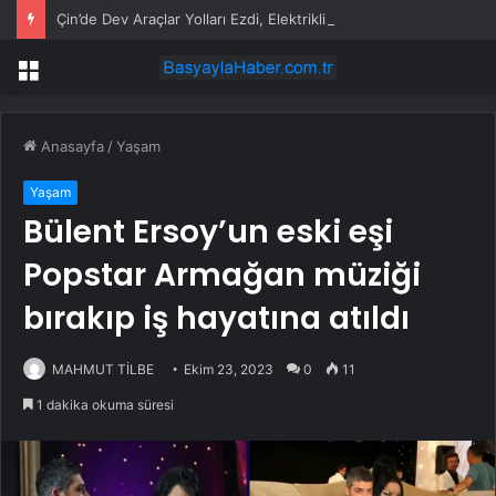
Çin’de Dev Araçlar Yolları Ezdi, Elektrikli Araç Vergi Gelirini Kuruttu
Menü
Anasayfa
/
Yaşam
Yaşam
Bülent Ersoy’un eski eşi
Popstar Armağan müziği
bırakıp iş hayatına atıldı
MAHMUT TİLBE
Ekim 23, 2023
0
11
1 dakika okuma süresi