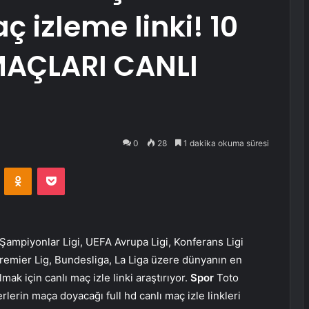
ç izleme linki! 10
AÇLARI CANLI
0
28
1 dakika okuma süresi
VKontakte
Odnoklassniki
Pocket
er Şampiyonlar Ligi, UEFA Avrupa Ligi, Konferans Ligi
Premier Lig, Bundesliga, La Liga üzere dünyanın en
ak için canlı maç izle linki araştırıyor.
Spor
Toto
rlerin maça doyacağı full hd canlı maç izle linkleri