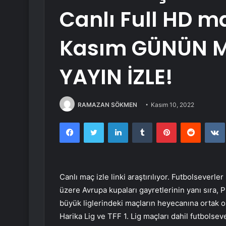
Canlı Full HD ma
Kasım GÜNÜN M
YAYIN İZLE!
RAMAZAN SÖKMEN
Kasım 10, 2022
Facebook
Twitter
LinkedIn
Tumblr
Pinterest
Reddit
Canlı maç izle linki araştırılıyor. Futbolseverl
üzere Avrupa kupaları gayretlerinin yanı sıra, 
büyük liglerindeki maçların heyecanına ortak olm
Harika Lig ve TFF 1. Lig maçları dahil futbolseve