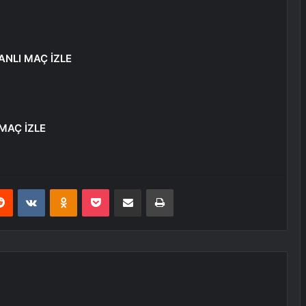
ANLI MAÇ İZLE
MAÇ İZLE
erest
Reddit
VKontakte
Odnoklassniki
Pocket
E-Posta ile paylaş
Yazdır