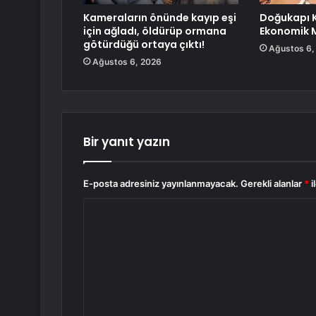
Kameraların önünde kayıp eşi
Doğukapı Ka
için ağladı, öldürüp ormana
Ekonomik M
götürdüğü ortaya çıktı!
Ağustos 6,
Ağustos 6, 2026
Bir yanıt yazın
E-posta adresiniz yayınlanmayacak.
Gerekli alanlar
*
i
Y
o
r
u
m
*