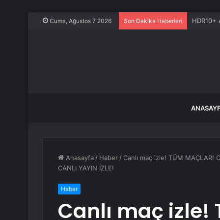
HDR10+ A
Cuma, Ağustos 7 2026
Son Dakika Haberleri
ANASAY
Anasayfa
/
Haber
/
Canlı maç izle! TÜM MAÇLAR! C
CANLI YAYIN İZLE!
Haber
Canlı maç izle