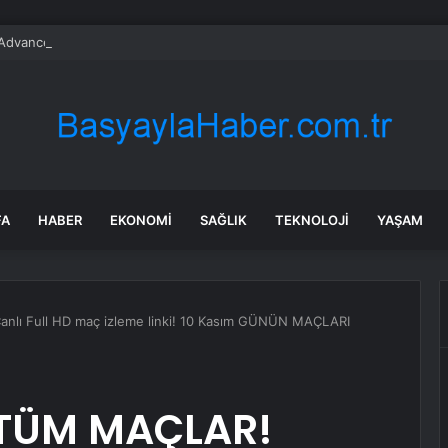
dvanced dönemi başladı: İlk destek Samsung TV’lerde
FA
HABER
EKONOMI
SAĞLIK
TEKNOLOJI
YAŞAM
anlı Full HD maç izleme linki! 10 Kasım GÜNÜN MAÇLARI
! TÜM MAÇLAR!