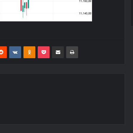
erest
Reddit
VKontakte
Odnoklassniki
Pocket
E-Posta ile paylaş
Yazdır