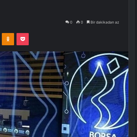
0
0
Bir dakikadan az
VKontakte
Odnoklassniki
Pocket