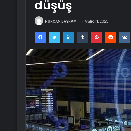
düşüş
NURCAN BAYRAM
Aralık 11, 2025
Facebook
Twitter
LinkedIn
Tumblr
Pinterest
Reddit