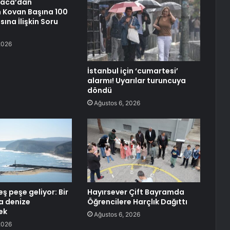
raca’dan
n Kovan Başına 100
sına İlişkin Soru
2026
İstanbul için ‘cumartesi’
alarmı! Uyarılar turuncuya
döndü
Ağustos 6, 2026
ş peşe geliyor: Bir
Hayırsever Çift Bayramda
a denize
Öğrencilere Harçlık Dağıttı
ek
Ağustos 6, 2026
2026