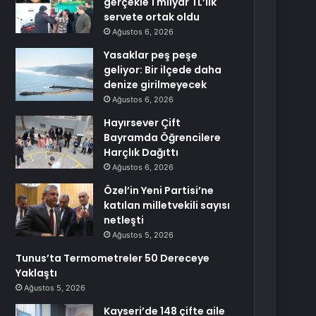
gerçekle 1 milyar TL’lik
servete ortak oldu
Ağustos 6, 2026
Yasaklar peş peşe
geliyor: Bir ilçede daha
denize girilmeyecek
Ağustos 6, 2026
Hayırsever Çift
Bayramda Öğrencilere
Harçlık Dağıttı
Ağustos 6, 2026
Özel’in Yeni Partisi’ne
katılan milletvekili sayısı
netleşti
Ağustos 5, 2026
Tunus’ta Termometreler 50 Dereceye
Yaklaştı
Ağustos 5, 2026
Kayseri’de 148 çifte aile