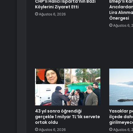
CHP’li Halıcı Isparta’nın Bazı
Emep’li Ka
Köylerini Ziyaret Etti
Arıcılarda
Lira Alınma
Ağustos 6, 2026
Önergesi
Ağustos 6, 
43 yıl sonra öğrendiği
Yasaklar pe
gerçekle 1 milyar TL’lik servete
ilçede dah
ortak oldu
girilmeyec
Ağustos 6, 2026
Ağustos 6, 