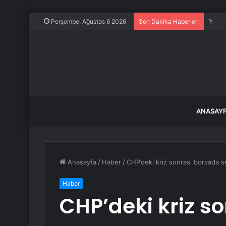
Yolcu
Perşembe, Ağustos 6 2026
Son Dakika Haberleri
ANASAY
Anasayfa
/
Haber
/
CHP’deki kriz sonrası borsada s
Haber
CHP’deki kriz s