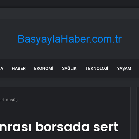
 uçağına savaş uçakları eşlik etti: Gerçek sonradan ortaya çıktı
FA
HABER
EKONOMI
SAĞLIK
TEKNOLOJI
YAŞAM
ert düşüş
onrası borsada sert