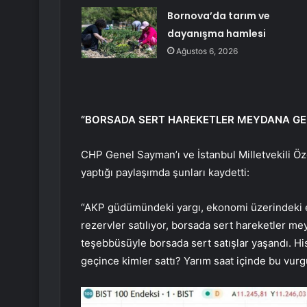
Bornova’da tarım ve
dayanışma hamlesi
Ağustos 6, 2026
“BORSADA SERT HAREKETLER MEYDANA GE
CHP Genel Sayman’ı ve İstanbul Milletvekili Ö
yaptığı paylaşımda şunları kaydetti:
“AKP güdümündeki yargı, ekonomi üzerindeki en
rezervler satılıyor, borsada sert hareketler me
teşebbüsüyle borsada sert satışlar yaşandı. Hi
geçince kimler sattı? Yarım saat içinde bu vurg