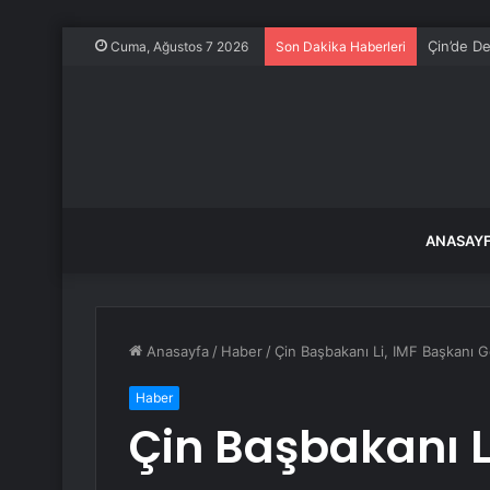
Çin’de De
Cuma, Ağustos 7 2026
Son Dakika Haberleri
ANASAY
Anasayfa
/
Haber
/
Çin Başbakanı Li, IMF Başkanı Ge
Haber
Çin Başbakanı L