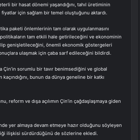
eterli bir hasat dönemi yaşandığını, tahıl üretiminin
arlı fiyatlar için sağlam bir temel oluştuğunu aktardı.
itika paketi önlemlerinin tam olarak uygulanmasını
olitikaların tam etkili hale getirileceğini ve ekonominin
irilip genişletileceğini, önemli ekonomik göstergeleri
nuçlara ulaşmak için çaba sarf edileceğini bildirdi.
 Çin’in sorumlu bir tavır benimsediğini ve global
n kaçındığını, bunun da dünya geneline bir katkı
unu, reform ve dışa açılımın Çin’in çağdaşlaşmaya giden
mi’nde yer almaya devam etmeye hazır olduğunu söyleyen
liği ilişkisi sürdürdüğünü de sözlerine ekledi.