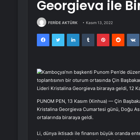
Georgieva ile B
FERİDE AKTÜRK
Kasım 13, 2022
Facebook
Twitter
LinkedIn
Tumblr
Pinterest
Reddit
Kamboçya’nın başkenti Punom Pen’de düzenl
toplantısının bir oturum ortasında Çin Başbaka
Lideri Kristalina Georgieva biraraya geldi, 12
PUNOM PEN, 13 Kasım (Xinhua) — Çin Başbakanı 
Kristalina Georgieva Cumartesi günü, Doğu Asy
ortalarında biraraya geldi.
Li, dünya iktisadı ile finansın büyük oranda en