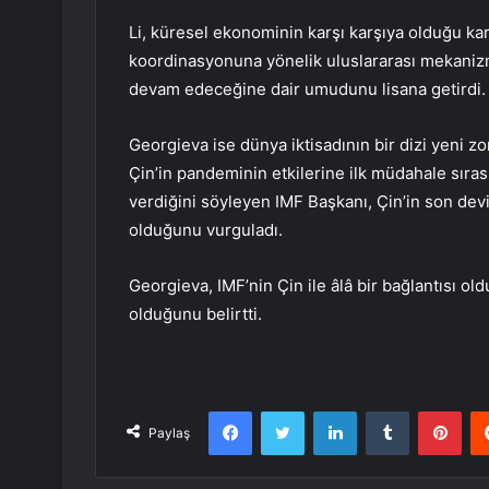
Li, küresel ekonominin karşı karşıya olduğu ka
koordinasyonuna yönelik uluslararası mekanizm
devam edeceğine dair umudunu lisana getirdi.
Georgieva ise dünya iktisadının bir dizi yeni zor
Çin’in pandeminin etkilerine ilk müdahale sırası
verdiğini söyleyen IMF Başkanı, Çin’in son dev
olduğunu vurguladı.
Georgieva, IMF’nin Çin ile âlâ bir bağlantısı o
olduğunu belirtti.
Facebook
Twitter
LinkedIn
Tumblr
Pint
Paylaş