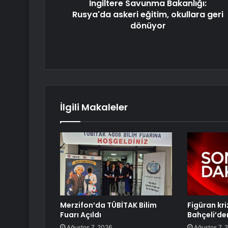
İngiltere Savunma Bakanlığı:
Rusya'da askeri eğitim, okullara geri
dönüyor
İlgili Makaleler
Merzifon’da TÜBİTAK Bilim
Figüran kr
Fuarı Açıldı
Bahçeli’de
Ağustos 7, 2026
Ağustos 7, 