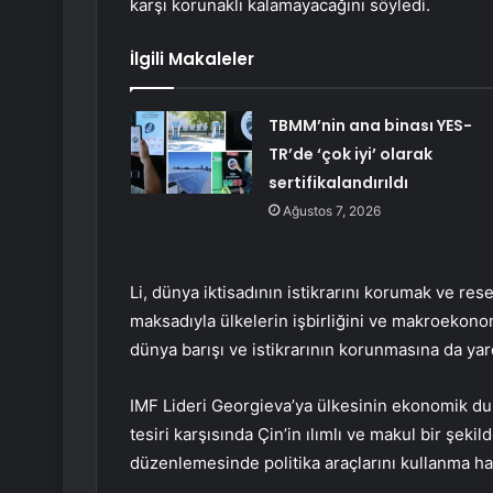
karşı korunaklı kalamayacağını söyledi.
İlgili Makaleler
TBMM’nin ana binası YES-
TR’de ‘çok iyi’ olarak
sertifikalandırıldı
Ağustos 7, 2026
Li, dünya iktisadının istikrarını korumak ve r
maksadıyla ülkelerin işbirliğini ve makroekon
dünya barışı ve istikrarının korunmasına da yard
IMF Lideri Georgieva’ya ülkesinin ekonomik du
tesiri karşısında Çin’in ılımlı ve makul bir şeki
düzenlemesinde politika araçlarını kullanma hak