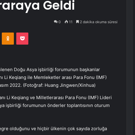
iraraya Geldi
0
11
2 dakika okuma süresi
VKontakte
Odnoklassniki
Pocket
enen Doğu Asya işbirliği forumunun başkanlar
nı Li Keqiang ile Memleketler arası Para Fonu (IMF)
 Kasım 2022. (Fotoğraf: Huang Jingwen/Xinhua)
Li Keqiang ve Milletlerarası Para Fonu (IMF) Lideri
a işbirliği forumunun önderler toplantısının oturum
tegre olduğunu ve hiçbir ülkenin çok sayıda zorluğa