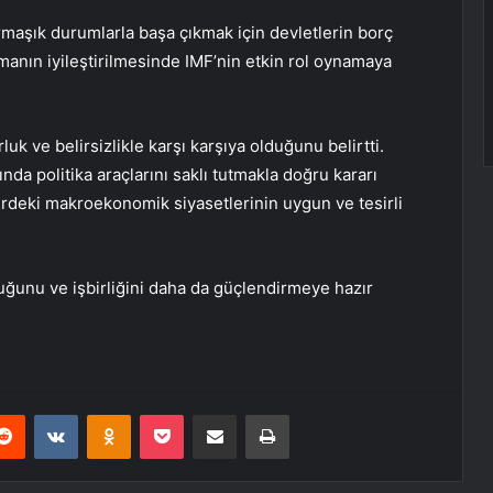
rmaşık durumlarla başa çıkmak için devletlerin borç
anın iyileştirilmesinde IMF’nin etkin rol oynamaya
luk ve belirsizlikle karşı karşıya olduğunu belirtti.
nda politika araçlarını saklı tutmakla doğru kararı
irdeki makroekonomik siyasetlerinin uygun ve tesirli
lduğunu ve işbirliğini daha da güçlendirmeye hazır
erest
Reddit
VKontakte
Odnoklassniki
Pocket
E-Posta ile paylaş
Yazdır