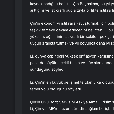
kaynaklandığını belirtti. Çin Başbakanı, bu yıl y
arttığını ve istikrarlı güç arzıyla birlikte istikr
Çin’in ekonomiyi istikrara kavuşturmak için pol
teşvik etmeye devam edeceğini belirten Li, bu p
yükseliş eğiliminin istikrarlı bir şekilde pekişt
uygun aralıkta tutmak ve yıl boyunca daha iyi so
Li, dünya çapındaki yüksek enflasyon karşısında
pazarda büyük ölçekli besin ve güç alımlarında
sunduğunu söyledi.
Li, Çin’in en büyük gelişmekte olan ülke olduğ
temel yolu olduğunu söyledi.
Çin’in G20 Borç Servisini Askıya Alma Girişi
Li, Çin ve IMF’nin uzun süredir sağlam bir işbir