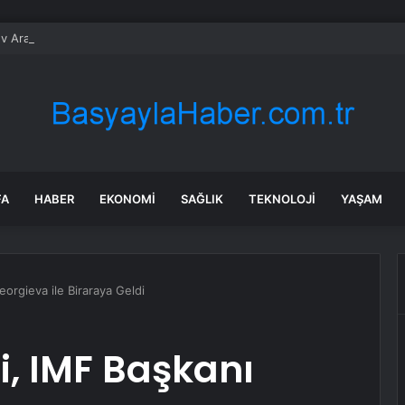
v Araçlar Yolları Ezdi, Elektrikli Araç Vergi Gelirini Kuruttu
FA
HABER
EKONOMI
SAĞLIK
TEKNOLOJI
YAŞAM
orgieva ile Biraraya Geldi
i, IMF Başkanı