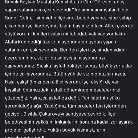
Büyük Başkan Mustafa Kemal Atatürk’ün “Görevini en iyi
yapan vatanını en çok sevendir” kelamını anımsatan Lider
Soner Çetin, “İyi niyetle ilçesine, belediyesine, işine sahip
çıkan her işçi kardeşimiz bizim başımızın tacı. Altını çizerek
söylüyorum; kimileri vatan millet edebiyatı yapıyor lakin
Atatürk’ün dediği üzere misyonunu en uygun yapan
vatanını en çok sevendir. Ben fen işleri işçisinden adım
üzere eminim, sizler bu anlayışla misyonunuzu
yapıyorsunuz. Sıcakta asfalt döküyorsunuz büyük zorluklar
içinde çalışıyorsunuz. Bütün yük de sizin omuzlarınızda.
Nasıl çalıştığınızı ben âlâ biliyorum. İşçi eksiği de var.
İnşallah önümüzdeki asfalt döneminde meselelerinizi
çözeceğiz. Yalnızca asfalt da değil. Fen işlerinin yükü
sorumluluğu ağır. Yaptığımız tüm projeler fen işlerinden
geçiyor. 9 yılda Çukurova’yı şantiyeye çevirdik. İlçe
belediyesinin yetkisini imkanlarını sonuna kadar zorlayarak
projeler geliştirdik. Yükün büyük kısmı sizlerin
omuzlarında” dedi.