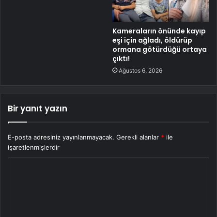
Kameraların önünde kayıp
eşi için ağladı, öldürüp
ormana götürdüğü ortaya
çıktı!
Ağustos 6, 2026
Bir yanıt yazın
E-posta adresiniz yayınlanmayacak.
Gerekli alanlar
*
ile
işaretlenmişlerdir
Y
o
r
u