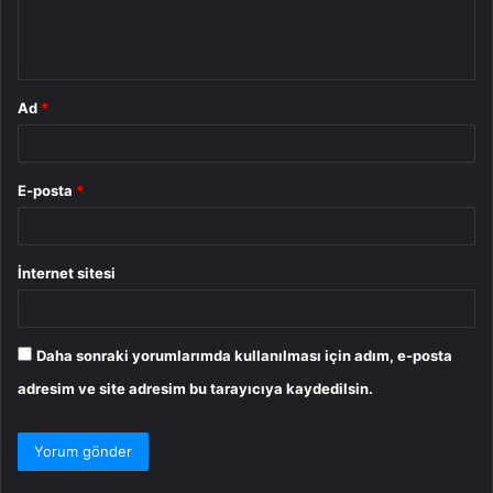
m
*
Ad
*
E-posta
*
İnternet sitesi
Daha sonraki yorumlarımda kullanılması için adım, e-posta
adresim ve site adresim bu tarayıcıya kaydedilsin.