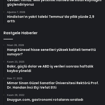
Cevdet Yılmaz: Milli yetkinlik hamlesi ile insan kaynağını
güçlendiriyoruz
Ağustos 7, 2026
Hindistan’ın yakıt talebi Temmuz’da yıllık yüzde 2,9
arttı
Rastgele Haberler
Nisan 26, 2026
Hangi küresel hisse senetleri yüksek kaliteli temettü
sunuyor?
Kasım 23, 2025
Bakır, güçlü dolar ve ABD iş verileri sonrası haftalık
kayba yöneldi
Ekim 17, 2025
Mimar Sinan Güzel Sanatlar Üniversitesi Rektörü Prof.
Dr. Handan İnci Elçi Vefat Etti
Kasım 29, 2022
Enuygun.com, gastronomi rotalarını sıraladı