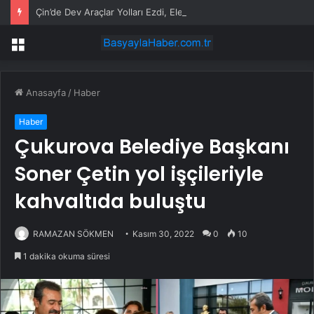
Çin’de Dev Araçlar Yolları Ezdi, Elektrikli Araç Vergi Gelirini Kuruttu
Menü
Anasayfa
/
Haber
Haber
Çukurova Belediye Başkanı
Soner Çetin yol işçileriyle
kahvaltıda buluştu
RAMAZAN SÖKMEN
Kasım 30, 2022
0
10
1 dakika okuma süresi