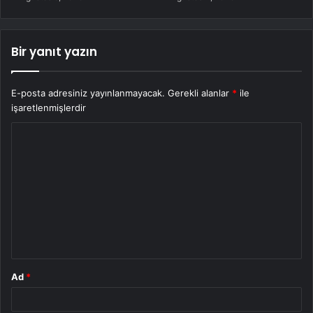
Bir yanıt yazın
E-posta adresiniz yayınlanmayacak.
Gerekli alanlar
*
ile
işaretlenmişlerdir
Y
o
r
u
m
*
Ad
*