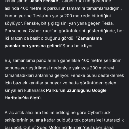
kanal sahibi
Jason Fenske
, Cybertruck’un gösteride
aslında 400 metrelik parkurun tamamını tamamlamadığını,
bunun yerine Tesla’nın yarışı 200 metrede bitirdiğini
söylüyor. Fenske, bitiş çizgisini yan yana geçen Tesla,
Porsche ve Cybertruck’un görüntülerini gösterdiğinde, her
iki aracın da basit olduğunu gördü.
“Zamanlama
panolarının yarısına gelindi”
Şunu belirtiyor .
Bu, zamanlama panolarının genellikle 400 metre şeridinin
sonuna yerleştirilmesi nedeniyle yalnızca 200 metreyi
tamamladıkları anlamına geliyor. Fenske bunu desteklemek
için bazı ek kanıtlar sunuyor ve hatta görüntüden gelen
sinyalleri kullanarak
Parkurun uzunluğunu Google
Haritalar’da ölçtü.
Araç artık alıcılara teslim edildiğine göre Cybertruck
sahiplerinin şu ana kadar bulduğu tek potansiyel tutarsızlık
bu değil. Out of Spec Motoring’den bir YouTuber daha,