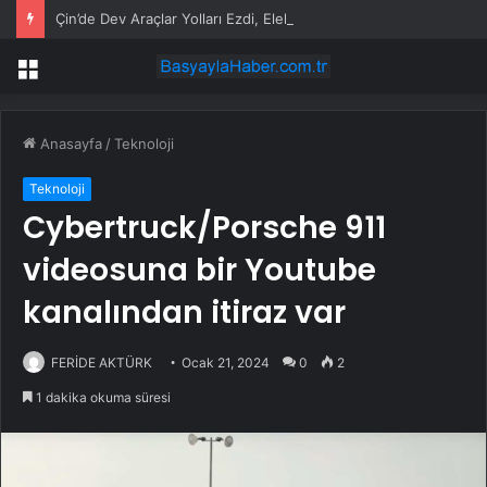
Çin’de Dev Araçlar Yolları Ezdi, Elektrikli Araç Vergi Gelirini Kuruttu
Menü
Anasayfa
/
Teknoloji
Teknoloji
Cybertruck/Porsche 911
videosuna bir Youtube
kanalından itiraz var
FERİDE AKTÜRK
Ocak 21, 2024
0
2
1 dakika okuma süresi