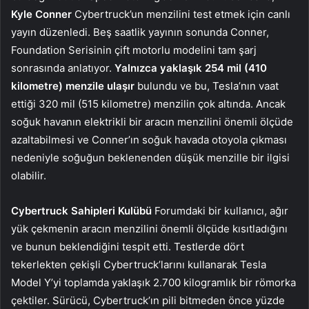
Kyle Conner
Cybertruck’un menzilini test etmek için canlı
yayın düzenledi. Beş saatlik yayının sonunda Conner,
Foundation Serisinin çift motorlu modelini tam şarj
sonrasında anlatıyor.
Yalnızca yaklaşık 254 mil (410
kilometre) menzile ulaşır
bulundu ve bu, Tesla’nın vaat
ettiği 320 mil (515 kilometre) menzilin çok altında. Ancak
soğuk havanın elektrikli bir aracın menzilini önemli ölçüde
azaltabilmesi ve Conner’ın soğuk havada otoyola çıkması
nedeniyle soğuğun beklenenden düşük menzille bir ilgisi
olabilir.
Cybertruck Sahipleri Kulübü
Forumdaki bir kullanıcı, ağır
yük çekmenin aracın menzilini önemli ölçüde kısıtladığını
ve bunun beklendiğini tespit etti. Testlerde dört
tekerlekten çekişli Cybertruck’larını kullanarak Tesla
Model Y’yi toplamda yaklaşık 2.700 kilogramlık bir römorka
çektiler. Sürücü, Cybertruck’ın pili bitmeden önce yüzde