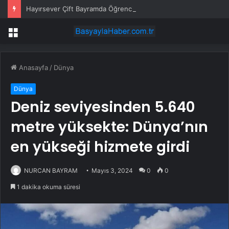
Hayırsever Çift Bayramda Öğrencilere Harçlık Dağıttı
Menü
Anasayfa
/
Dünya
Dünya
Deniz seviyesinden 5.640
metre yüksekte: Dünya’nın
en yükseği hizmete girdi
NURCAN BAYRAM
Mayıs 3, 2024
0
0
1 dakika okuma süresi