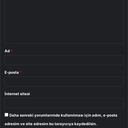
o
r
u
m
*
Ad
*
E-posta
*
İnternet sitesi
Daha sonraki yorumlarımda kullanılması için adım, e-posta
adresim ve site adresim bu tarayıcıya kaydedilsin.