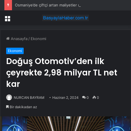
Osmaniye’de çiftçi artan maliyetler nedeniyle tarlasını boş bıraktı
Menü
Anasayfa
/
Ekonomi
Ekonomi
Doğuş Otomotiv’den ilk
çeyrekte 2,98 milyar TL net
kar
NURCAN BAYRAM
Haziran 2, 2024
0
0
Bir dakikadan az