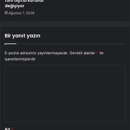
tüm dijital kurallar
değişiyor
Ağustos 7, 2026
Bir yanıt yazın
E-posta adresiniz yayınlanmayacak.
Gerekli alanlar
*
ile
işaretlenmişlerdir
Y
o
r
u
m
*
Ad
*