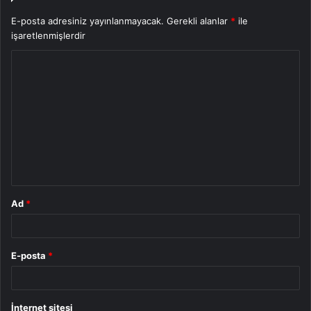
E-posta adresiniz yayınlanmayacak.
Gerekli alanlar
*
ile
işaretlenmişlerdir
Y
o
r
u
m
*
Ad
*
E-posta
*
İnternet sitesi