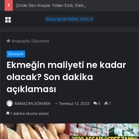
Çin’de Dev Araçlar Yolları Ezdi, Elektrikli Araç Vergi Gelirini Kuruttu
Menü
Anasayfa
/
Ekonomi
Ekonomi
Ekmeğin maliyeti ne kadar
olacak? Son dakika
açıklaması
RAMAZAN SÖKMEN
Temmuz 12, 2023
0
7
1 dakika okuma süresi