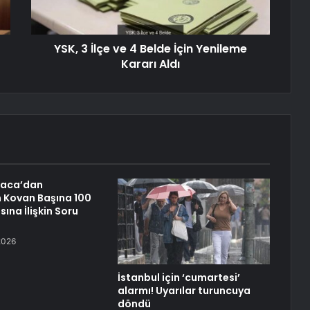
YSK, 3 İlçe ve 4 Belde İçin Yenileme
Kararı Aldı
raca’dan
n Kovan Başına 100
sına İlişkin Soru
2026
İstanbul için ‘cumartesi’
alarmı! Uyarılar turuncuya
döndü