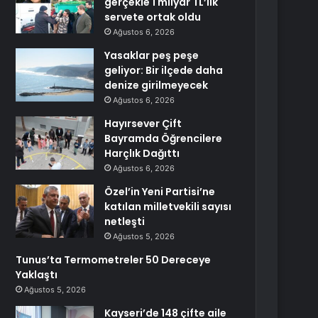
gerçekle 1 milyar TL’lik
servete ortak oldu
Ağustos 6, 2026
Yasaklar peş peşe
geliyor: Bir ilçede daha
denize girilmeyecek
Ağustos 6, 2026
Hayırsever Çift
Bayramda Öğrencilere
Harçlık Dağıttı
Ağustos 6, 2026
Özel’in Yeni Partisi’ne
katılan milletvekili sayısı
netleşti
Ağustos 5, 2026
Tunus’ta Termometreler 50 Dereceye
Yaklaştı
Ağustos 5, 2026
Kayseri’de 148 çifte aile