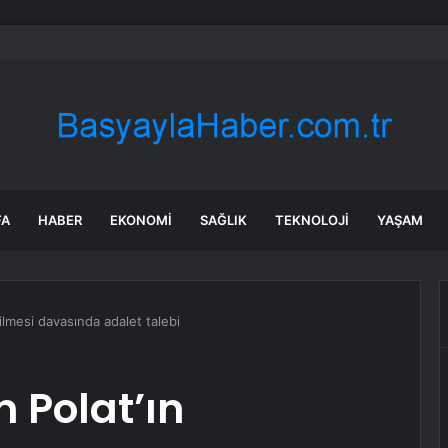
 uçağına savaş uçakları eşlik etti: Gerçek sonradan ortaya çıktı
FA
HABER
EKONOMI
SAĞLIK
TEKNOLOJI
YAŞAM
ilmesi davasında adalet talebi
 Polat’ın