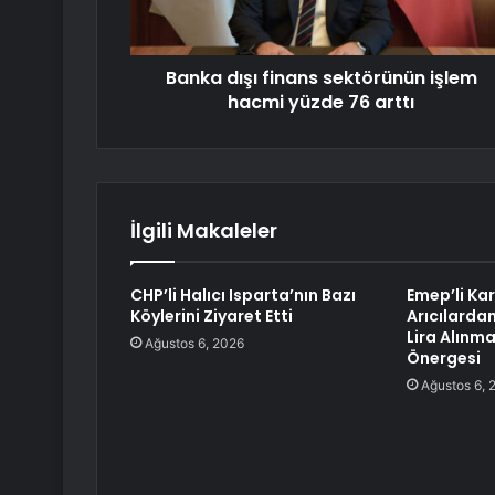
Banka dışı finans sektörünün işlem
hacmi yüzde 76 arttı
İlgili Makaleler
CHP’li Halıcı Isparta’nın Bazı
Emep’li Ka
Köylerini Ziyaret Etti
Arıcılarda
Lira Alınma
Ağustos 6, 2026
Önergesi
Ağustos 6, 