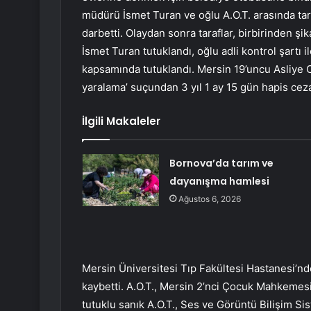
müdürü İsmet Turan ve oğlu A.O.T. arasında tart
darbetti. Olaydan sonra taraflar, birbirinden şik
İsmet Turan tutuklandı, oğlu adli kontrol şartı 
kapsamında tutuklandı. Mersin 19’uncu Asliye 
yaralama’ suçundan 3 yıl 1 ay 15 gün hapis cezas
İlgili Makaleler
Bornova’da tarım ve
dayanışma hamlesi
Ağustos 6, 2026
Mersin Üniversitesi Tıp Fakültesi Hastanesi’nd
kaybetti. A.O.T., Mersin 2’nci Çocuk Mahkemesi
tutuklu sanık A.O.T., Ses ve Görüntü Bilişim Sis