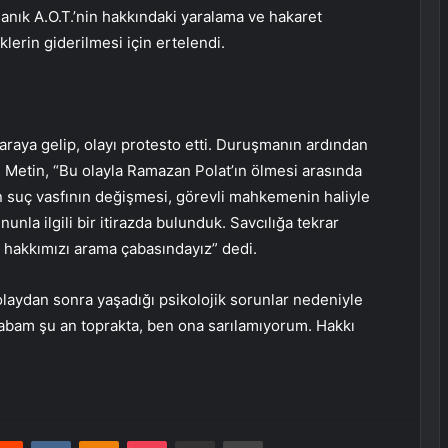
nık A.O.T.’nin hakkındaki yaralama ve hakaret
klerin giderilmesi için ertelendi.
r araya gelip, olayı protesto etti. Duruşmanın ardından
 Metin, “Bu olayla Ramazan Polat’ın ölmesi arasında
in suç vasfının değişmesi, görevli mahkemenin haliyle
unla ilgili bir itirazda bulunduk. Savcılığa tekrar
 hakkımızı arama çabasındayız” dedi.
 olaydan sonra yaşadığı psikolojik sorunlar nedeniyle
Babam şu an toprakta, ben ona sarılamıyorum. Hakkı
erest
Reddit
VKontakte
Odnoklassniki
Pocket
E-Posta ile paylaş
Yazdır