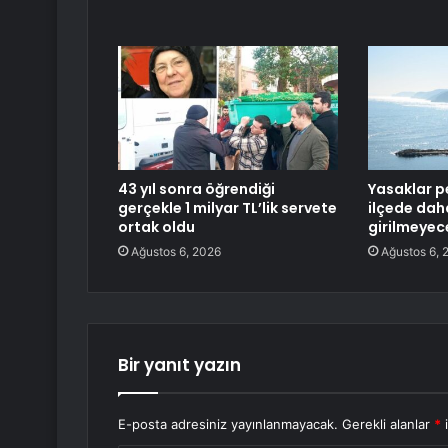
43 yıl sonra öğrendiği
Yasaklar pe
gerçekle 1 milyar TL’lik servete
ilçede dah
ortak oldu
girilmeyec
Ağustos 6, 2026
Ağustos 6, 
Bir yanıt yazın
E-posta adresiniz yayınlanmayacak.
Gerekli alanlar
*
i