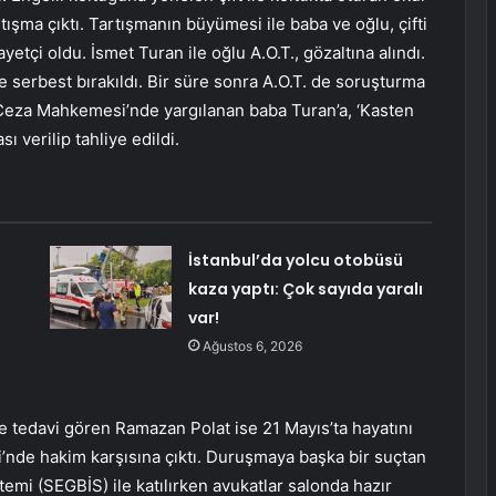
ışma çıktı. Tartışmanın büyümesi ile baba ve oğlu, çifti
ayetçi oldu. İsmet Turan ile oğlu A.O.T., gözaltına alındı.
ile serbest bırakıldı. Bir süre sonra A.O.T. de soruşturma
Ceza Mahkemesi’nde yargılanan baba Turan’a, ‘Kasten
ı verilip tahliye edildi.
İstanbul’da yolcu otobüsü
kaza yaptı: Çok sayıda yaralı
var!
Ağustos 6, 2026
e tedavi gören Ramazan Polat ise 21 Mayıs’ta hayatını
’nde hakim karşısına çıktı. Duruşmaya başka bir suçtan
temi (SEGBİS) ile katılırken avukatlar salonda hazır