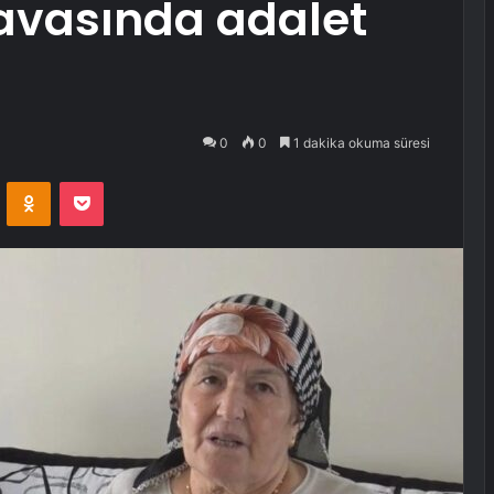
avasında adalet
0
0
1 dakika okuma süresi
VKontakte
Odnoklassniki
Pocket