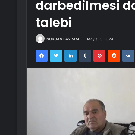
darbedilmesi d
talebi
NURCAN BAYRAM
Mayıs 29, 2024
Facebook
Twitter
LinkedIn
Tumblr
Pinterest
Reddit