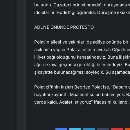
bulundu. Gazetecilerin alınmadığı duruşmada sa
iddialarını reddettiği öğrenildi. Duruşma eksikli
ADLİYE ÖNÜNDE PROTESTO
Polat’ın ailesi ve yakınları da adliye önünde bi
açıklama yapan Polat ailesinin avukatı Oğuzhan
illiyet bağı olduğunu kanaatindeyiz. Buna ilişk
ağır cezaya geçmesi gerektiği bilincindeyiz. Bun
şikayette bulunacağımızı söyledik. Şu aşamada
Polat çiftinin kızları Bedriye Polat ise, “Babam
hayatını kaybetti. Maalesef şu an babam yok. 
yerde kaldı. Adalet istiyoruz” ifadesini kullandı.
Facebook
Twitter
LinkedIn
Tumblr
Pint