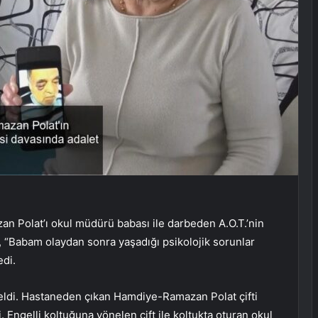
 Polat’ı okul müdürü babası ile darbeden A.O.T.’nin
t, “Babam olaydan sonra yaşadığı psikolojik sorunlar
edi.
geldi. Hastaneden çıkan Hamdiye-Ramazan Polat çifti
Engelli koltuğuna yönelen çift ile koltukta oturan okul