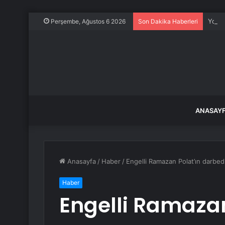
Yolcu
Perşembe, Ağustos 6 2026
Son Dakika Haberleri
ANASAY
Anasayfa
/
Haber
/
Engelli Ramazan Polat’ın darbed
Haber
Engelli Ramazan