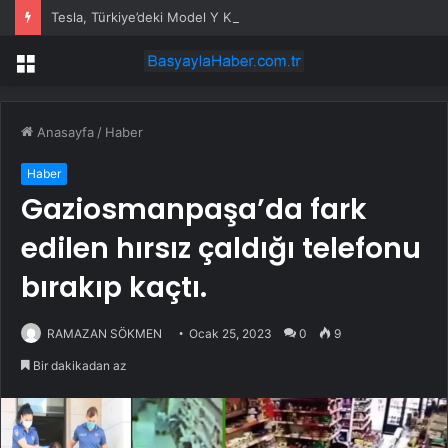
Tesla, Türkiye’deki Model Y Kullanıcılarına Grok Yapay Zeka Asistanını Sundu
Menü
Anasayfa
/
Haber
Haber
Gaziosmanpaşa’da fark
edilen hırsız çaldığı telefonu
bırakıp kaçtı.
RAMAZAN SÖKMEN
Ocak 25, 2023
0
9
Bir dakikadan az