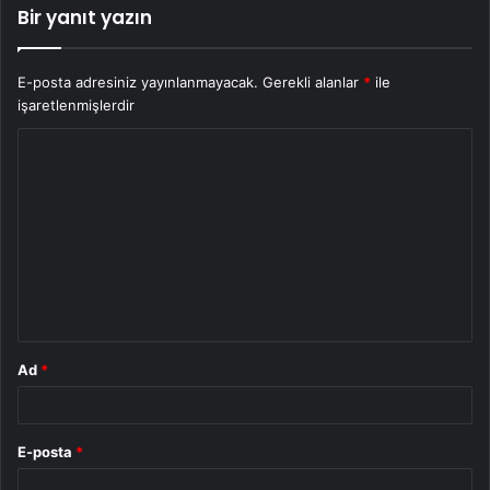
Bir yanıt yazın
E-posta adresiniz yayınlanmayacak.
Gerekli alanlar
*
ile
işaretlenmişlerdir
Y
o
r
u
m
*
Ad
*
E-posta
*