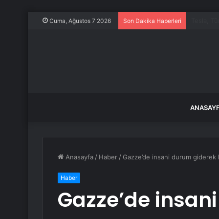
TBMM’nin 
Cuma, Ağustos 7 2026
Son Dakika Haberleri
ANASAY
Anasayfa
/
Haber
/
Gazze’de insani durum giderek 
Haber
Gazze’de insan