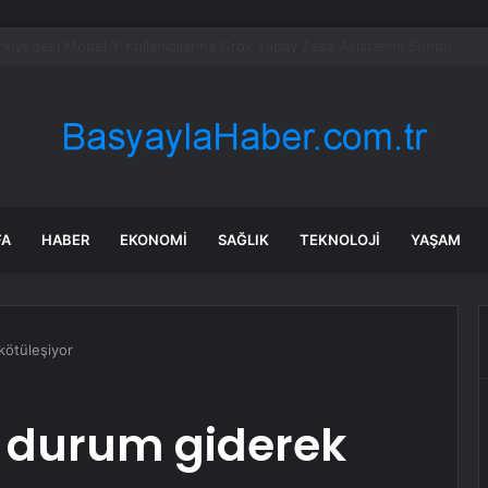
ana binası YES-TR’de ‘çok iyi’ olarak sertifikalandırıldı
FA
HABER
EKONOMI
SAĞLIK
TEKNOLOJI
YAŞAM
kötüleşiyor
i durum giderek