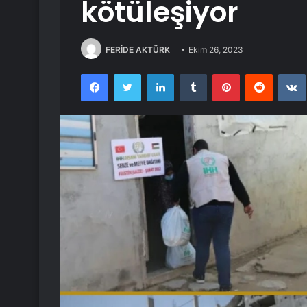
kötüleşiyor
FERİDE AKTÜRK
Ekim 26, 2023
Facebook
Twitter
LinkedIn
Tumblr
Pinterest
Reddit