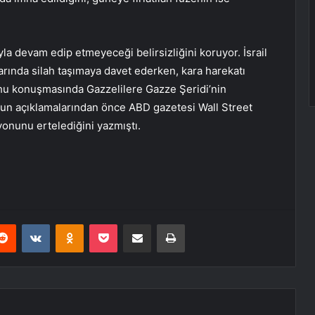
la devam edip etmeyeceği belirsizliğini koruyor. İsrail
arında silah taşımaya davet ederken, kara harekatı
hu konuşmasında Gazzelilere Gazze Şeridi’nin
nun açıklamalarından önce ABD gazetesi Wall Street
syonunu ertelediğini yazmıştı.
erest
Reddit
VKontakte
Odnoklassniki
Pocket
E-Posta ile paylaş
Yazdır