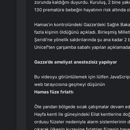
zorunda kaldığını duyurdu. Kuruluş, 2 bine yakı
130 prematüre bebeğin hayatının risk altında o
Hamas’ın kontrolündeki Gazze’deki Sağlık Bakanl
fazla kişinin öldüğünü açıkladı. Birleşmiş Mille
Şeridi’ne yönelik saldırılarında şu ana kadar 2
Unicef’ten çarşamba sabahı yapılan açıklamada 
Gazze’de ameliyat anestezisiz yapılıyor
Bu videoyu görüntülemek için lütfen JavaScrip
web tarayıcısına geçmeyi düşünün
Hamas füze fırlattı
Öte yandan bölgede sıcak çatışmalar devam edi
Hayfa kenti ile güneyindeki Eilat kentlerine doğr
ordusu füzeler nedeniyle alarm sistemlerinin d
çıkarak ülkenin kuzeyine fırlatılan füzenin hava