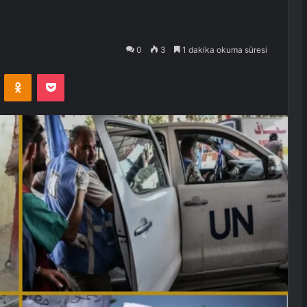
0
3
1 dakika okuma süresi
VKontakte
Odnoklassniki
Pocket