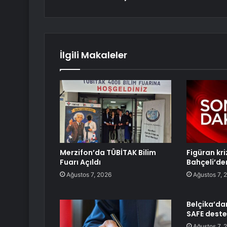
İlgili Makaleler
Merzifon’da TÜBİTAK Bilim
Figüran kr
Fuarı Açıldı
Bahçeli’de
Ağustos 7, 2026
Ağustos 7, 
Belçika’da
SAFE deste
Ağustos 7, 