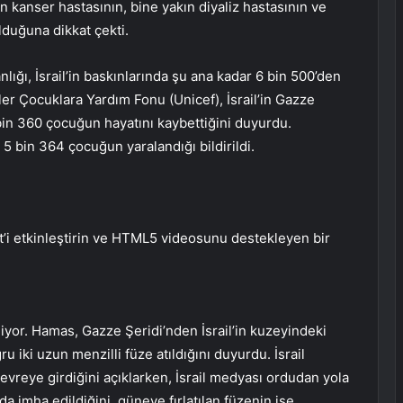
n kanser hastasının, bine yakın diyaliz hastasının ve
lduğuna dikkat çekti.
ığı, İsrail’in baskınlarında şu ana kadar 6 bin 500’den
tler Çocuklara Yardım Fonu (Unicef), İsrail’in Gazze
 bin 360 çocuğun hayatını kaybettiğini duyurdu.
5 bin 364 çocuğun yaralandığı bildirildi.
t’i etkinleştirin ve HTML5 videosunu destekleyen bir
yor. Hamas, Gazze Şeridi’nden İsrail’in kuzeyindeki
u iki uzun menzilli füze atıldığını duyurdu. İsrail
evreye girdiğini açıklarken, İsrail medyası ordudan yola
da imha edildiğini, güneye fırlatılan füzenin ise