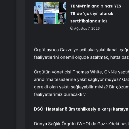
TBMM’nin ana binası YES-
TR’de ‘çok iyi’ olarak
sertifikalandırıldı
Ağustos 7, 2026
Örgüt ayrıca Gazze’ye acil akaryakıt ikmali ça
faaliyetlerini önemli ölçüde azaltmak, hatta b
Örgütün yöneticisi Thomas White, CNN’e yaptığı
arındırma tesislerine yakıt sağlıyor muyuz? Ga
gerekli olan yakıtı sağlayabilir miyiz? Bir çözüm
faaliyetlerimiz duracaktır.”
DSÖ: Hastalar ölüm tehlikesiyle karşı karşıya
Dünya Sağlık Örgütü (WHO) da Gazze’deki hastan