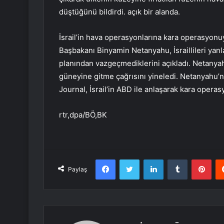
düştüğünü bildirdi. açık bir alanda.
İsrail’in hava operasyonlarına kara operasyonuy
Başbakanı Binyamin Netanyahu, İsraillileri yanl
planından vazgeçmediklerini açıkladı. Netanya
güneyine gitme çağrısını yineledi. Netanyahu’
Journal, İsrail’in ABD ile anlaşarak kara opera
rtr,dpa/BÖ,BK
Facebook
Twitter
LinkedIn
Tumblr
Pint
Paylaş