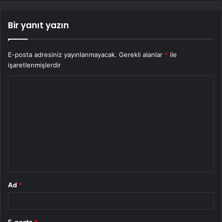
Bir yanıt yazın
E-posta adresiniz yayınlanmayacak.
Gerekli alanlar
*
ile
işaretlenmişlerdir
Y
o
r
u
m
*
Ad
*
E-posta
*