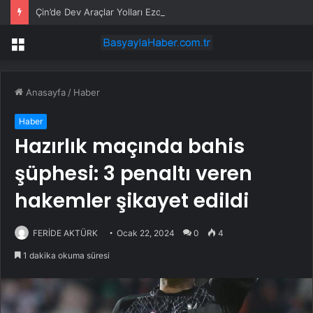
Çin’de Dev Araçlar Yolları Ezdi, Elektrikli Araç Vergi Gelirini Kuruttu
Menü
Anasayfa
/
Haber
Haber
Hazırlık maçında bahis
şüphesi: 3 penaltı veren
hakemler şikayet edildi
FERİDE AKTÜRK
Ocak 22, 2024
0
4
1 dakika okuma süresi