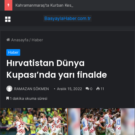
Kahramanmaraş’ta Kurban Keserken Yaralanma
Menü
Anasayfa
/
Haber
Haber
Hırvatistan Dünya
Kupası’nda yarı finalde
RAMAZAN SÖKMEN
Aralık 15, 2022
0
11
1 dakika okuma süresi