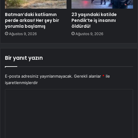
Batman’daki katliamın
23 yaşındaki katilde
perde arkası! Her şey bir
Pendik’te iş insanını
yorumla başlamış
öldürdü!
Ağustos 9, 2026
Ağustos 9, 2026
Bir yanıt yazın
E-posta adresiniz yayınlanmayacak.
Gerekli alanlar
*
ile
işaretlenmişlerdir
Y
o
r
u
m