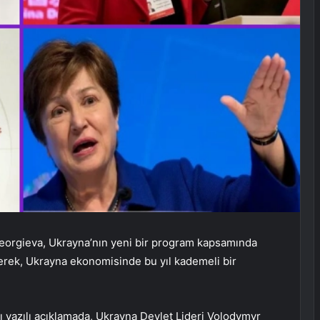
 Georgieva, Ukrayna’nın yeni bir program kapsamında
rterek, Ukrayna ekonomisinde bu yıl kademeli bir
ı yazılı açıklamada, Ukrayna Devlet Lideri Volodymyr