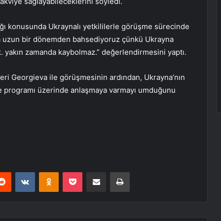
kviye sağlayabileceklerini söyledi.
ağı konusunda Ukraynalı yetkililerle görüşme sürecinde
aha uzun bir dönemden bahsediyoruz çünkü Ukrayna
ık. yakın zamanda kaybolmaz.” değerlendirmesini yaptı.
eri Georgieva ile görüşmesinin ardından, Ukrayna’nın
dirme programı üzerinde anlaşmaya varmayı umduğunu
erest
Reddit
VKontakte
Odnoklassniki
Pocket
E-Posta ile paylaş
Yazdır