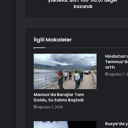
yükseldi; BIST 100 %0,01 değer
kazandı
İlgili Makaleler
Hindistan’ı
Temmuz’da 
arttı
Ağustos 7, 
Manisa’da Barajlar Tam
Doldu, Su Salımı Başladı
Ağustos 7, 2026
Rusya’da ya