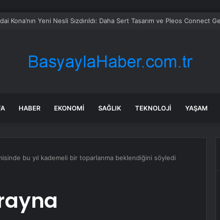
in tane arıyı tek bir amaç doğaya saldılar
FA
HABER
EKONOMI
SAĞLIK
TEKNOLOJI
YAŞAM
sinde bu yıl kademeli bir toparlanma beklendiğini söyledi
krayna