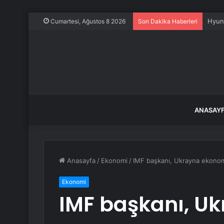
180 b
Cumartesi, Ağustos 8 2026
Son Dakika Haberleri
ANASAY
Anasayfa
/
Ekonomi
/
IMF başkanı, Ukrayna ekonomi
Ekonomi
IMF başkanı, U