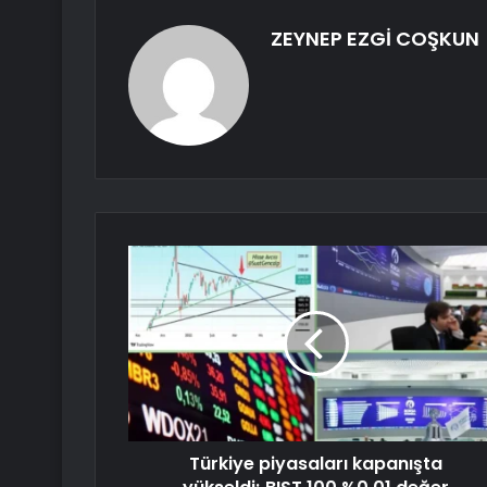
ZEYNEP EZGİ COŞKUN
Türkiye piyasaları kapanışta