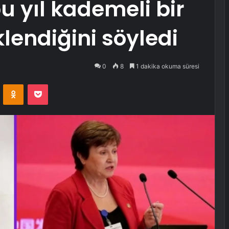
 yıl kademeli bir
endiğini söyledi
0
8
1 dakika okuma süresi
VKontakte
Odnoklassniki
Pocket