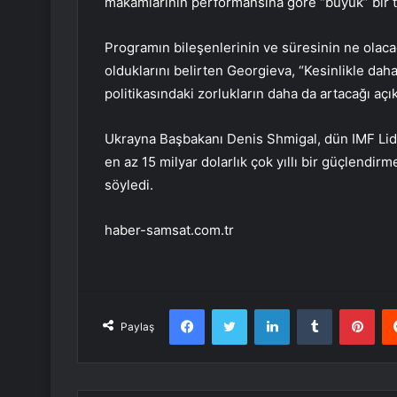
makamlarının performansına göre “büyük” bir ta
Programın bileşenlerinin ve süresinin ne olac
olduklarını belirten Georgieva, “Kesinlikle d
politikasındaki zorlukların daha da artacağı aç
Ukrayna Başbakanı Denis Shmigal, dün IMF Lid
en az 15 milyar dolarlık çok yıllı bir güçlen
söyledi.
haber-samsat.com.tr
Facebook
Twitter
LinkedIn
Tumblr
Pint
Paylaş