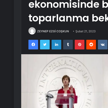
ekonomisinde bu
toparlanma bekl
ZEYNEP EZGİ COŞKUN
Şubat 21, 2023
Facebook
Twitter
LinkedIn
Tumblr
Pinterest
Reddit