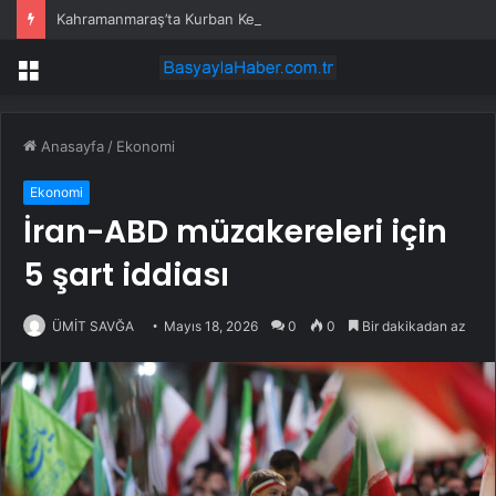
Kahramanmaraş’ta Kurban Keserken Yaralanma
Menü
Anasayfa
/
Ekonomi
Ekonomi
İran-ABD müzakereleri için
5 şart iddiası
ÜMİT SAVĞA
Mayıs 18, 2026
0
0
Bir dakikadan az