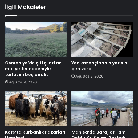
İlgili Makaleler
Osmaniye’de çiftçi artan
Yen kazançlarının yarısını
maliyetler nedeniyle
geri verdi
tarlasını boş bıraktı
Ağustos 8, 2026
Ağustos 9, 2026
Kars’ta Kurbanlık Pazarları
Manisa’da Barajlar Tam
Hareketli
Doldu, Su Salımı Başladı