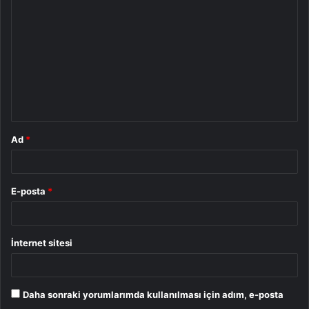
o
r
u
m
*
Ad
*
E-posta
*
İnternet sitesi
Daha sonraki yorumlarımda kullanılması için adım, e-posta