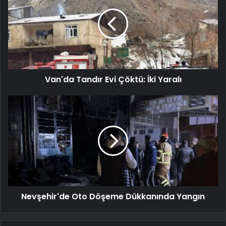
Van'da Tandır Evi Çöktü: İki Yaralı
Nevşehir'de Oto Döşeme Dükkanında Yangın