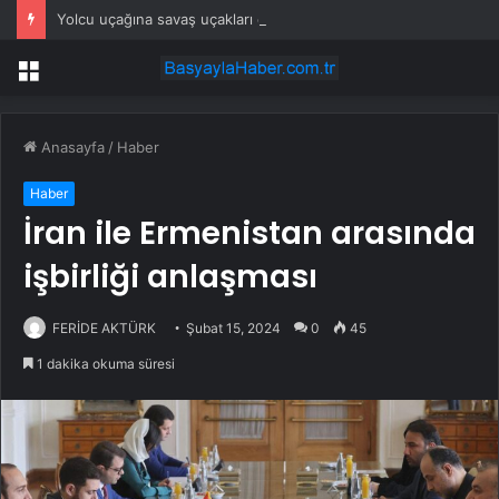
Yolcu uçağına savaş uçakları eşlik etti: Gerçek sonradan ortaya çıktı
Menü
Anasayfa
/
Haber
Haber
İran ile Ermenistan arasında
işbirliği anlaşması
FERİDE AKTÜRK
Şubat 15, 2024
0
45
1 dakika okuma süresi