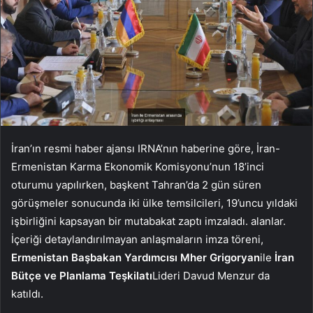
İran’ın resmi haber ajansı IRNA’nın haberine göre, İran-
Ermenistan Karma Ekonomik Komisyonu’nun 18’inci
oturumu yapılırken, başkent Tahran’da 2 gün süren
görüşmeler sonucunda iki ülke temsilcileri, 19’uncu yıldaki
işbirliğini kapsayan bir mutabakat zaptı imzaladı. alanlar.
İçeriği detaylandırılmayan anlaşmaların imza töreni,
Ermenistan Başbakan Yardımcısı Mher Grigoryan
ile
İran
Bütçe ve Planlama Teşkilatı
Lideri Davud Menzur da
katıldı.