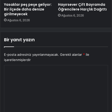
Yasaklar peş peşe geliyor:
Hayırsever Çift Bayramda
Bir ilçede daha denize
Öğrencilere Harçlık Dağıttı
girilmeyecek
Ağustos 6, 2026
Ağustos 6, 2026
Bir yanıt yazın
E-posta adresiniz yayınlanmayacak.
Gerekli alanlar
*
ile
işaretlenmişlerdir
Y
o
r
u
m
*