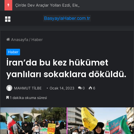
Çin’de Dev Araçlar Yolları Ezdi, Elektrikli Araç Vergi Gelirini Kuruttu
Menü
Anasayfa
/
Haber
Haber
İran’da bu kez hükümet
yanlıları sokaklara döküldü.
MAHMUT TİLBE
Ocak 14, 2023
0
6
1 dakika okuma süresi