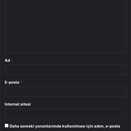
Y
o
r
u
m
*
Ad
*
E-posta
*
İnternet sitesi
Daha sonraki yorumlarımda kullanılması için adım, e-posta