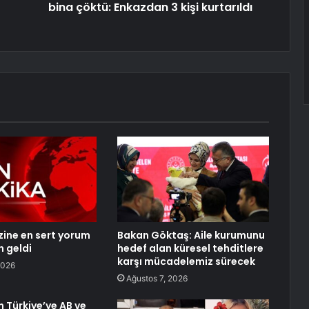
bina çöktü: Enkazdan 3 kişi kurtarıldı
izine en sert yorum
Bakan Göktaş: Aile kurumunu
n geldi
hedef alan küresel tehditlere
karşı mücadelemiz sürecek
2026
Ağustos 7, 2026
n Türkiye’ye AB ve