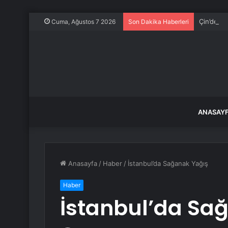
Çin’de De
Cuma, Ağustos 7 2026
Son Dakika Haberleri
ANASAY
Anasayfa
/
Haber
/
İstanbul’da Sağanak Yağış
Haber
İstanbul’da Sa