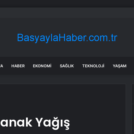
v Araçlar Yolları Ezdi, Elektrikli Araç Vergi Gelirini Kuruttu
FA
HABER
EKONOMI
SAĞLIK
TEKNOLOJI
YAŞAM
ğanak Yağış