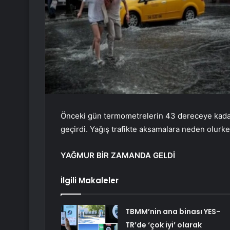
Önceki gün termometrelerin 43 dereceye kadar 
geçirdi. Yağış trafikte aksamalara neden olurken
YAĞMUR BİR ZAMANDA GELDİ
İlgili Makaleler
TBMM’nin ana binası YES-
TR’de ‘çok iyi’ olarak