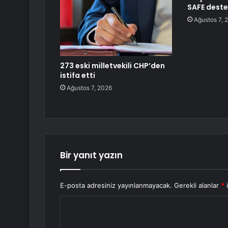
SAFE deste
Ağustos 7, 
273 eski milletvekili CHP’den
istifa etti
Ağustos 7, 2026
Bir yanıt yazın
E-posta adresiniz yayınlanmayacak.
Gerekli alanlar
*
i
Y
o