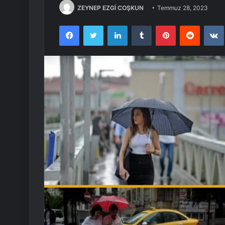
ZEYNEP EZGİ COŞKUN
Temmuz 28, 2023
Facebook
Twitter
LinkedIn
Tumblr
Pinterest
Reddit