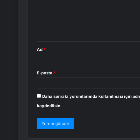
r
u
m
*
Ad
*
E-posta
*
Daha sonraki yorumlarımda kullanılması için adı
kaydedilsin.