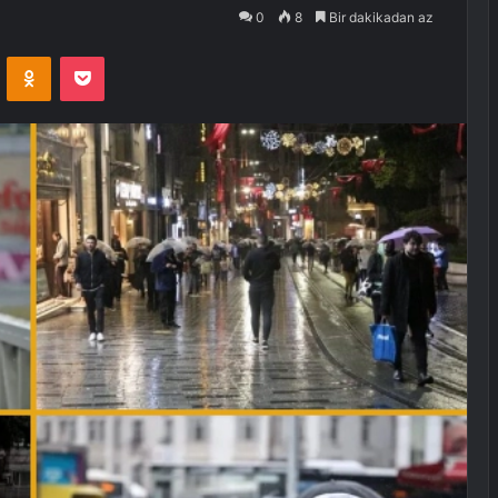
0
8
Bir dakikadan az
VKontakte
Odnoklassniki
Pocket