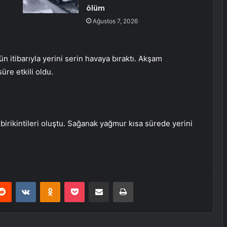
ölüm
Ağustos 7, 2026
gün itibarıyla yerini serin havaya bıraktı. Akşam
üre etkili oldu.
birikintileri oluştu. Sağanak yağmur kısa sürede yerini
erest
Reddit
VKontakte
Odnoklassniki
Pocket
E-Posta ile paylaş
Yazdır