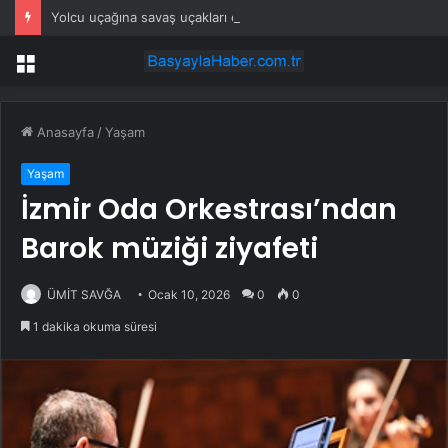
Yolcu uçağına savaş uçakları eşlik etti: Gerçek sonradan ortaya çıktı
Menü
Anasayfa
/
Yaşam
Yaşam
İzmir Oda Orkestrası’ndan
Barok müziği ziyafeti
ÜMİT SAVĞA
Ocak 10, 2026
0
0
1 dakika okuma süresi