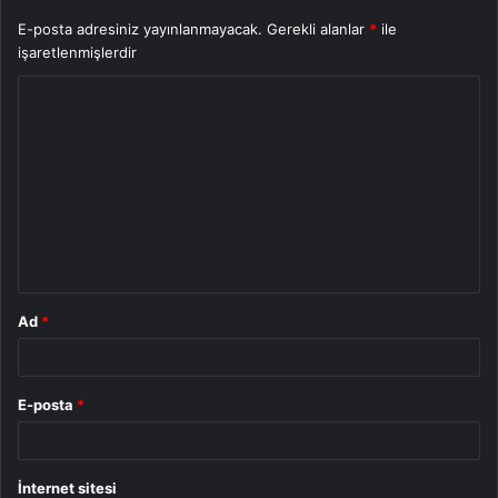
E-posta adresiniz yayınlanmayacak.
Gerekli alanlar
*
ile
işaretlenmişlerdir
Y
o
r
u
m
*
Ad
*
E-posta
*
İnternet sitesi