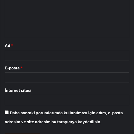
r
u
m
*
Ad
*
E-posta
*
İnternet sitesi
Daha sonraki yorumlarımda kullanılması için adım, e-posta
adresim ve site adresim bu tarayıcıya kaydedilsin.