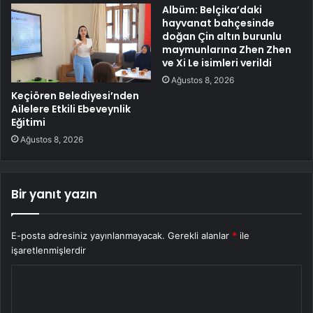
Albüm: Belçika’daki
hayvanat bahçesinde
doğan Çin altın burunlu
maymunlarına Zhen Zhen
ve Xi Le isimleri verildi
Ağustos 8, 2026
Keçiören Belediyesi’nden
Ailelere Etkili Ebeveynlik
Eğitimi
Ağustos 8, 2026
Bir yanıt yazın
E-posta adresiniz yayınlanmayacak.
Gerekli alanlar
*
ile
işaretlenmişlerdir
Y
o