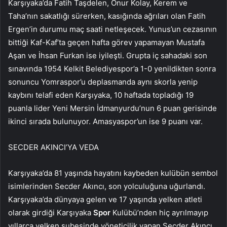
Karşıyaka’da Fatih Taşdelen, Onur Kolay, Kerem ve
Taha’nın sakatlığı sürerken, kasığında ağrıları olan Fatih
Ergen’in durumu maç saati netleşecek. Yunus’un cezasının
bittiği Kaf-Kaf’ta geçen hafta görev yapamayan Mustafa
Aşan ve İhsan Furkan ise iyileşti. Grupta iç sahadaki son
sınavında 1954 Kelkit Belediyespor’a 1-0 yenildikten sonra
sonuncu Yomraspor’u deplasmanda aynı skorla yenip
kaybını telafi eden Karşıyaka, 10 haftada topladığı 19
puanla lider Yeni Mersin İdmanyurdu’nun 6 puan gerisinde
ikinci sırada bulunuyor. Amasyaspor’un ise 9 puanı var.
SECDER AKINCI’YA VEDA
Karşıyaka’da 81 yaşında hayatını kaybeden kulübün sembol
isimlerinden Secder Akıncı, son yolculuğuna uğurlandı.
Karşıyaka’da dünyaya gelen ve 17 yaşında yelken atleti
olarak girdiği Karşıyaka
Spor
Kulübü’nden hiç ayrılmayıp
yıllarca yelken şubesinde yöneticilik yapan Secder Akıncı