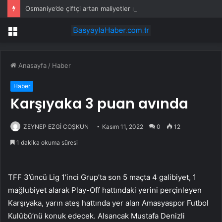
Osmaniye’de çiftçi artan maliyetler nedeniyle tarlasını boş bıraktı
Menü
Anasayfa
/
Haber
Haber
Karşıyaka 3 puan avında
ZEYNEP EZGİ COŞKUN
Kasım 11, 2022
0
12
1 dakika okuma süresi
TFF 3’üncü Lig 1’inci Grup’ta son 5 maçta 4 galibiyet, 1
mağlubiyet alarak Play-Off hattındaki yerini perçinleyen
Karşıyaka, yarın ateş hattında yer alan Amasyaspor Futbol
Kulübü’nü konuk edecek. Alsancak Mustafa Denizli