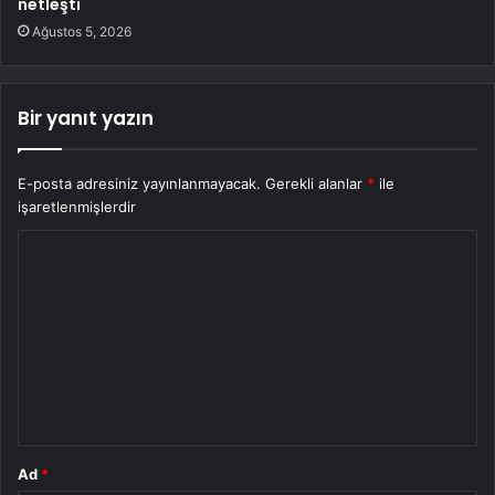
netleşti
Ağustos 5, 2026
Bir yanıt yazın
E-posta adresiniz yayınlanmayacak.
Gerekli alanlar
*
ile
işaretlenmişlerdir
Y
o
r
u
m
*
Ad
*