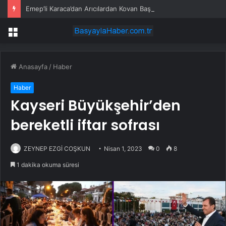
Emep’li Karaca’dan Arıcılardan Kovan Başına 100 Lira Alınmasına İlişkin Soru Önergesi
Menü
Anasayfa
/
Haber
Haber
Kayseri Büyükşehir’den
bereketli iftar sofrası
ZEYNEP EZGİ COŞKUN
Nisan 1, 2023
0
8
1 dakika okuma süresi