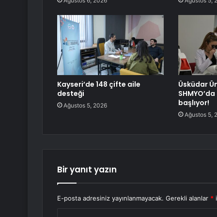
Ağustos 6, 2026
Ağustos 5, 
Kayseri’de 148 çifte aile
Üsküdar Ün
desteği
SHMYO’da 
başlıyor!
Ağustos 5, 2026
Ağustos 5, 
Bir yanıt yazın
E-posta adresiniz yayınlanmayacak.
Gerekli alanlar
*
i
Y