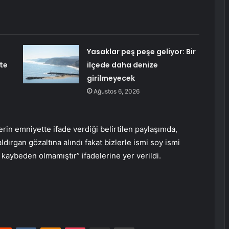
Yasaklar peş peşe geliyor: Bir
ete
ilçede daha denize
girilmeyecek
Ağustos 6, 2026
lilerin emniyette ifade verdiği belirtilen paylaşımda,
dırgan gözaltına alındı fakat bizlerle ismi soy ismi
 kaybeden olmamıştır” ifadelerine yer verildi.
erest
Reddit
VKontakte
Odnoklassniki
Pocket
E-Posta ile paylaş
Yazdır