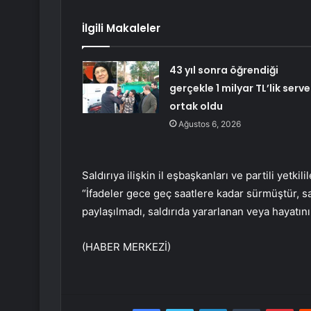
İlgili Makaleler
43 yıl sonra öğrendiği
gerçekle 1 milyar TL’lik serv
ortak oldu
Ağustos 6, 2026
Saldırıya ilişkin il eşbaşkanları ve partili yetki
“İfadeler gece geç saatlere kadar sürmüştür, sal
paylaşılmadı, saldırıda yararlanan veya hayatını
(HABER MERKEZİ)
Facebook
Twitter
LinkedIn
Tumblr
Pint