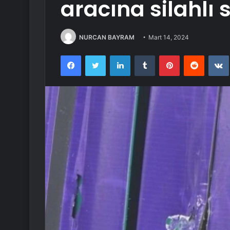
aracına silahlı s
NURCAN BAYRAM
Mart 14, 2024
Facebook
Twitter
LinkedIn
Tumblr
Pinterest
Reddit