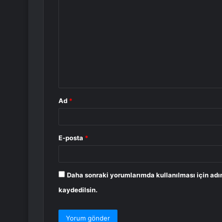
o
r
u
m
*
Ad
*
E-posta
*
Daha sonraki yorumlarımda kullanılması için adı
kaydedilsin.