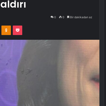
aldırı
0
0
Bir dakikadan az
VKontakte
Odnoklassniki
Pocket