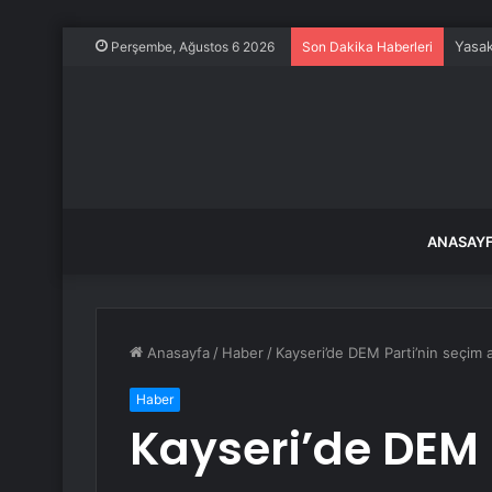
Yasak
Perşembe, Ağustos 6 2026
Son Dakika Haberleri
ANASAY
Anasayfa
/
Haber
/
Kayseri’de DEM Parti’nin seçim ar
Haber
Kayseri’de DEM 