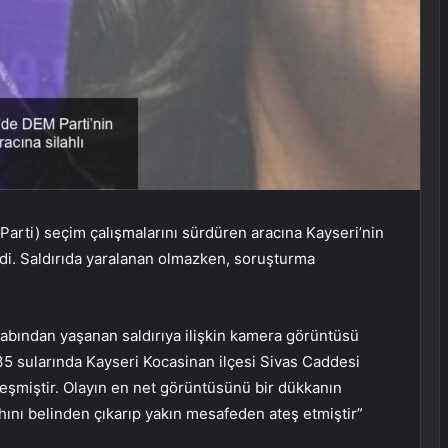
 Parti) seçim çalışmalarını sürdüren aracına Kayseri’nin
ildi. Saldırıda yaralanan olmazken, soruşturma
sabından yaşanan saldırıya ilişkin kamera görüntüsü
:35 sularında Kayseri Kocasinan ilçesi Sivas Caddesi
leşmiştir. Olayın en net görüntüsünü bir dükkanın
hını belinden çıkarıp yakın mesafeden ateş etmiştir”