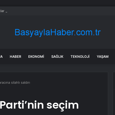
lar peş peşe geliyor: Bir ilçede daha denize girilmeyecek
FA
HABER
EKONOMI
SAĞLIK
TEKNOLOJI
YAŞAM
acına silahlı saldırı
Parti’nin seçim