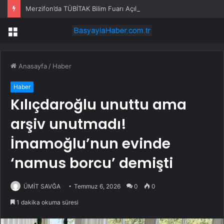
Merzifon’da TÜBİTAK Bilim Fuarı Açıldı
Menü
Anasayfa
/
Haber
Haber
Kılıçdaroğlu unuttu ama
arşiv unutmadı!
İmamoğlu’nun evinde
‘namus borcu’ demişti
ÜMİT SAVĞA
Temmuz 6, 2026
0
0
1 dakika okuma süresi