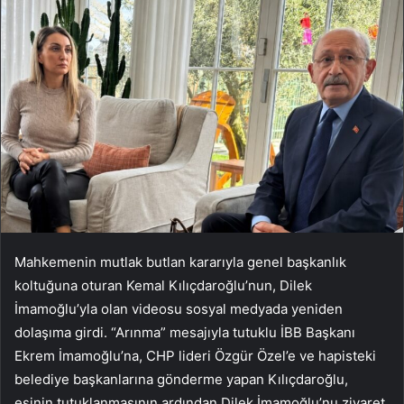
Mahkemenin mutlak butlan kararıyla genel başkanlık
koltuğuna oturan Kemal Kılıçdaroğlu’nun, Dilek
İmamoğlu’yla olan videosu sosyal medyada yeniden
dolaşıma girdi. “Arınma” mesajıyla tutuklu İBB Başkanı
Ekrem İmamoğlu’na, CHP lideri Özgür Özel’e ve hapisteki
belediye başkanlarına gönderme yapan Kılıçdaroğlu,
eşinin tutuklanmasının ardından Dilek İmamoğlu’nu ziyaret