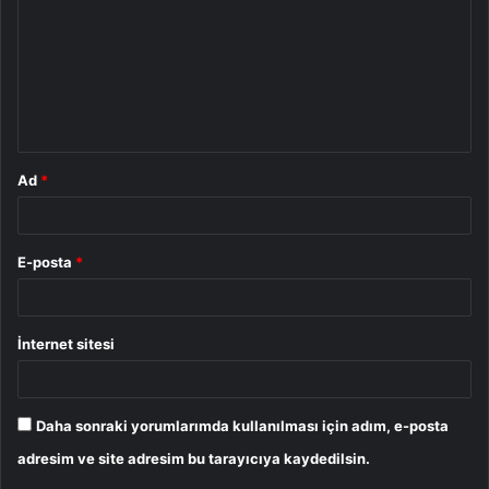
r
u
m
*
Ad
*
E-posta
*
İnternet sitesi
Daha sonraki yorumlarımda kullanılması için adım, e-posta
adresim ve site adresim bu tarayıcıya kaydedilsin.