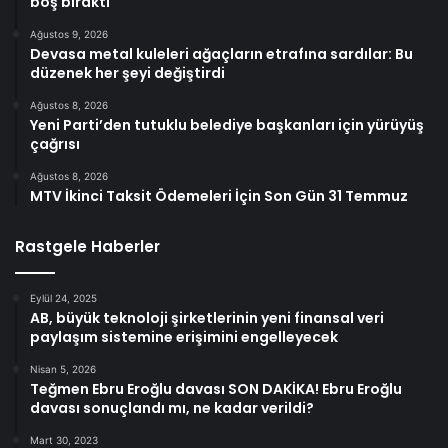
boş bıraktı
Ağustos 9, 2026
Devasa metal kuleleri ağaçların etrafına sardılar: Bu
düzenek her şeyi değiştirdi
Ağustos 8, 2026
Yeni Parti’den tutuklu belediye başkanları için yürüyüş
çağrısı
Ağustos 8, 2026
MTV İkinci Taksit Ödemeleri İçin Son Gün 31 Temmuz
Rastgele Haberler
Eylül 24, 2025
AB, büyük teknoloji şirketlerinin yeni finansal veri
paylaşım sistemine erişimini engelleyecek
Nisan 5, 2026
Teğmen Ebru Eroğlu davası SON DAKİKA! Ebru Eroğlu
davası sonuçlandı mı, ne kadar verildi?
Mart 30, 2023