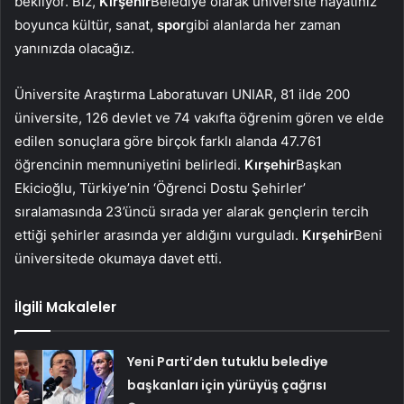
bekliyor. Biz,
Kırşehir
Belediye olarak üniversite hayatınız
boyunca kültür, sanat,
spor
gibi alanlarda her zaman
yanınızda olacağız.
Üniversite Araştırma Laboratuvarı UNIAR, 81 ilde 200
üniversite, 126 devlet ve 74 vakıfta öğrenim gören ve elde
edilen sonuçlara göre birçok farklı alanda 47.761
öğrencinin memnuniyetini belirledi.
Kırşehir
Başkan
Ekicioğlu, Türkiye’nin ‘Öğrenci Dostu Şehirler’
sıralamasında 23’üncü sırada yer alarak gençlerin tercih
ettiği şehirler arasında yer aldığını vurguladı.
Kırşehir
Beni
üniversitede okumaya davet etti.
İlgili Makaleler
Yeni Parti’den tutuklu belediye
başkanları için yürüyüş çağrısı