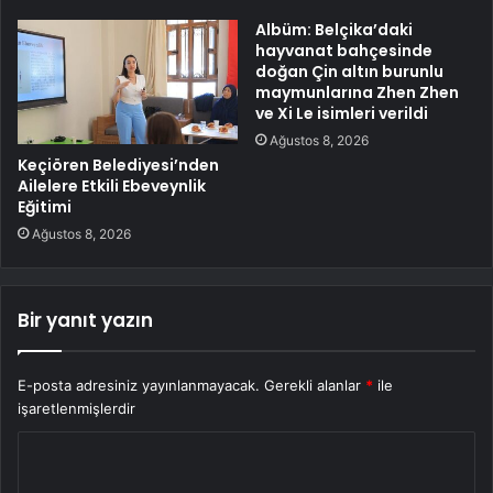
Albüm: Belçika’daki
hayvanat bahçesinde
doğan Çin altın burunlu
maymunlarına Zhen Zhen
ve Xi Le isimleri verildi
Ağustos 8, 2026
Keçiören Belediyesi’nden
Ailelere Etkili Ebeveynlik
Eğitimi
Ağustos 8, 2026
Bir yanıt yazın
E-posta adresiniz yayınlanmayacak.
Gerekli alanlar
*
ile
işaretlenmişlerdir
Y
o