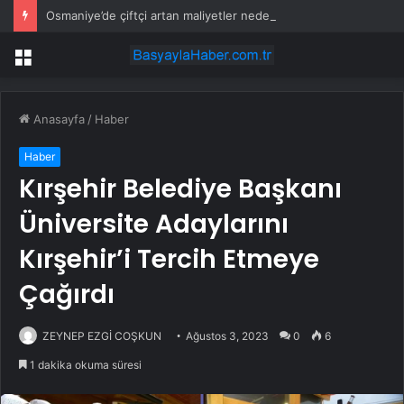
Osmaniye’de çiftçi artan maliyetler nedeniyle tarlasını boş bıraktı
Menü
Anasayfa
/
Haber
Haber
Kırşehir Belediye Başkanı
Üniversite Adaylarını
Kırşehir’i Tercih Etmeye
Çağırdı
ZEYNEP EZGİ COŞKUN
Ağustos 3, 2023
0
6
1 dakika okuma süresi