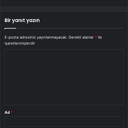
Bir yanıt yazın
E-posta adresiniz yayınlanmayacak.
Gerekli alanlar
*
ile
işaretlenmişlerdir
Y
o
r
u
m
*
Ad
*