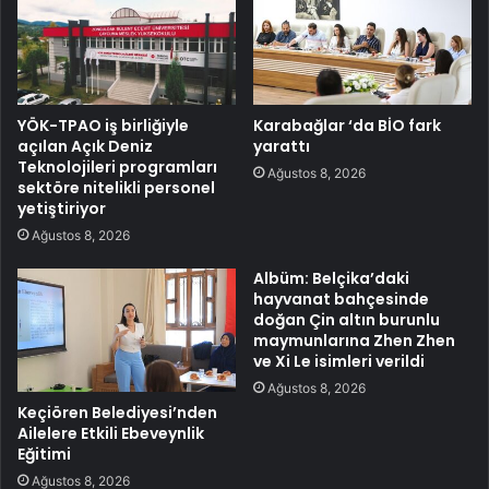
YÖK-TPAO iş birliğiyle
Karabağlar ‘da BİO fark
açılan Açık Deniz
yarattı
Teknolojileri programları
Ağustos 8, 2026
sektöre nitelikli personel
yetiştiriyor
Ağustos 8, 2026
Albüm: Belçika’daki
hayvanat bahçesinde
doğan Çin altın burunlu
maymunlarına Zhen Zhen
ve Xi Le isimleri verildi
Ağustos 8, 2026
Keçiören Belediyesi’nden
Ailelere Etkili Ebeveynlik
Eğitimi
Ağustos 8, 2026