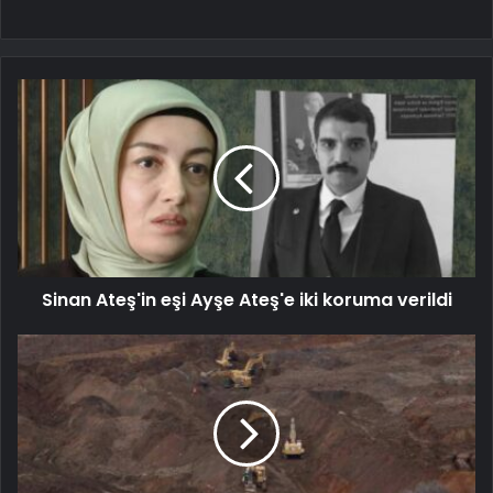
Sinan Ateş'in eşi Ayşe Ateş'e iki koruma verildi