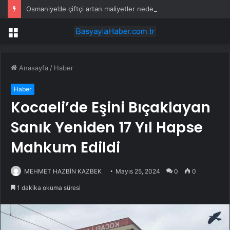
Osmaniye’de çiftçi artan maliyetler nedeniyle tarlasını boş bıraktı
Menü
Anasayfa
/
Haber
Haber
Kocaeli’de Eşini Bıçaklayan
Sanık Yeniden 17 Yıl Hapse
Mahkum Edildi
MEHMET HAZBİN KAZBEK
Mayıs 25, 2024
0
0
1 dakika okuma süresi