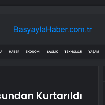
v Araçlar Yolları Ezdi, Elektrikli Araç Vergi Gelirini Kuruttu
FA
HABER
EKONOMI
SAĞLIK
TEKNOLOJI
YAŞAM
ı
undan Kurtarıldı