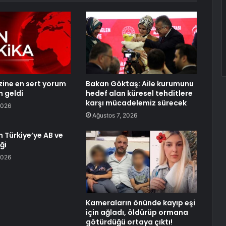
izine en sert yorum
Bakan Göktaş: Aile kurumunu
n geldi
hedef alan küresel tehditlere
karşı mücadelemiz sürecek
2026
Ağustos 7, 2026
n Türkiye’ye AB ve
ği
2026
Kameraların önünde kayıp eşi
için ağladı, öldürüp ormana
götürdüğü ortaya çıktı!