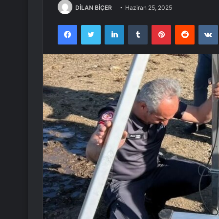
DİLAN BİÇER
Haziran 25, 2025
Facebook
Twitter
LinkedIn
Tumblr
Pinterest
Reddit