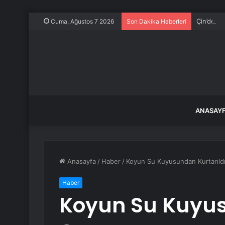
Çin’de De
Cuma, Ağustos 7 2026
Son Dakika Haberleri
ANASAY
Anasayfa
/
Haber
/
Koyun Su Kuyusundan Kurtarıld
Haber
Koyun Su Kuyus