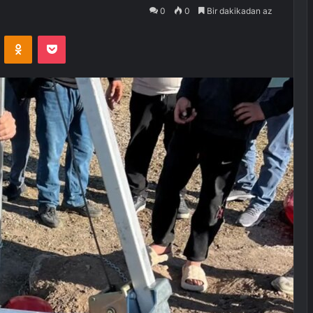
0
0
Bir dakikadan az
VKontakte
Odnoklassniki
Pocket