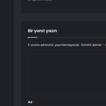
Bir yanıt yazın
E-posta adresiniz yayınlanmayacak.
Gerekli alanlar
*
i
Y
o
r
u
m
*
Ad
*