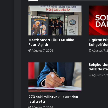
Merzifon’da TÜBİTAK Bilim
Figüran kr
Fuarı Açıldı
Bahçeli’de
Ağustos 7, 2026
Ağustos 7, 
Belçika’da
SAFE deste
Ağustos 7, 
273 eski milletvekili CHP’den
istifa etti
Ağustos 7, 2026