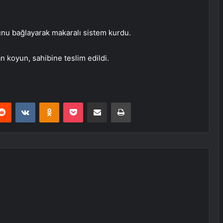
yunu bağlayarak makaralı sistem kurdu.
n koyun, sahibine teslim edildi.
erest
Reddit
VKontakte
Odnoklassniki
Pocket
E-Posta ile paylaş
Yazdır