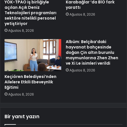
YÖK-TPAO iş birliğiyle
Karabağlar ‘da BİO fark
açılan Açık Deniz
yarattı
Teknolojileri programları
Ağustos 8, 2026
sektöre nitelikli personel
yetiştiriyor
Ağustos 8, 2026
Albüm: Belçika’daki
hayvanat bahçesinde
doğan Çin altın burunlu
maymunlarına Zhen Zhen
ve Xi Le isimleri verildi
Ağustos 8, 2026
Keçiören Belediyesi’nden
Ailelere Etkili Ebeveynlik
Eğitimi
Ağustos 8, 2026
Bir yanıt yazın