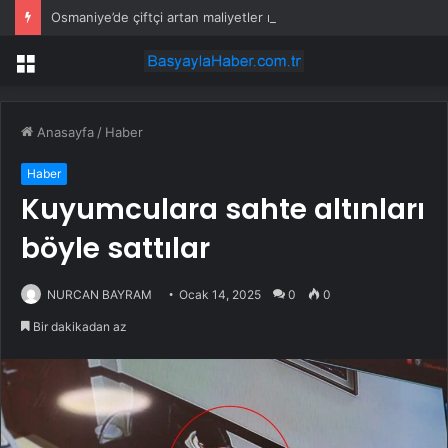
Osmaniye’de çiftçi artan maliyetler nedeniyle tarlasını boş bıraktı
Menü
Anasayfa
/
Haber
Haber
Kuyumculara sahte altınları
böyle sattılar
NURCAN BAYRAM
Ocak 14, 2025
0
0
Bir dakikadan az