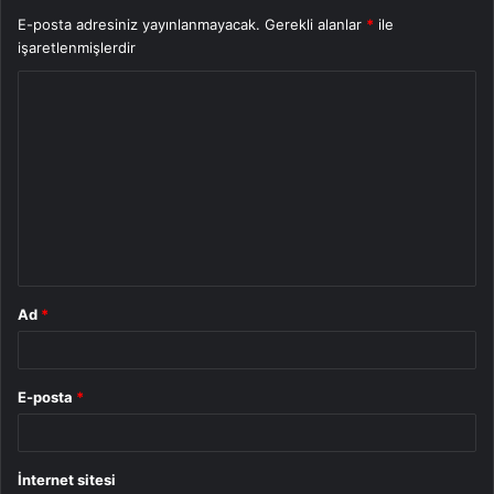
E-posta adresiniz yayınlanmayacak.
Gerekli alanlar
*
ile
işaretlenmişlerdir
Y
o
r
u
m
*
Ad
*
E-posta
*
İnternet sitesi