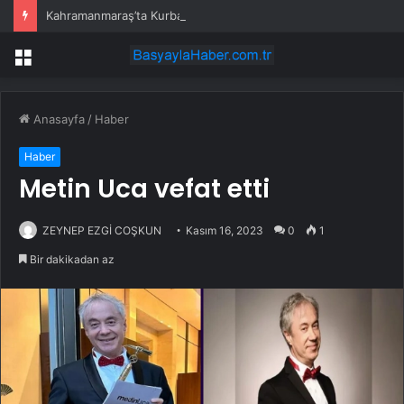
Kahramanmaraş’ta Kurban Keserken Yaralanma
Menü
Anasayfa
/
Haber
Haber
Metin Uca vefat etti
ZEYNEP EZGİ COŞKUN
Kasım 16, 2023
0
1
Bir dakikadan az