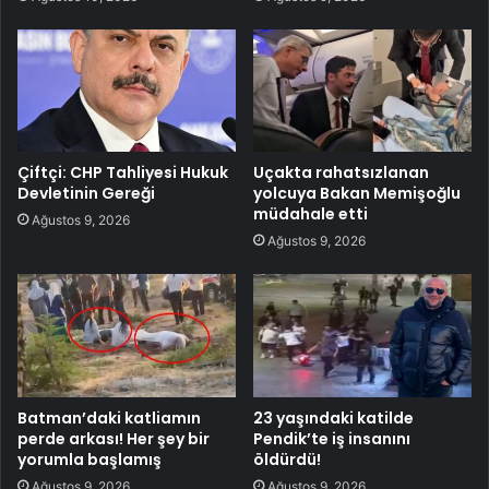
Çiftçi: CHP Tahliyesi Hukuk
Uçakta rahatsızlanan
Devletinin Gereği
yolcuya Bakan Memişoğlu
müdahale etti
Ağustos 9, 2026
Ağustos 9, 2026
Batman’daki katliamın
23 yaşındaki katilde
perde arkası! Her şey bir
Pendik’te iş insanını
yorumla başlamış
öldürdü!
Ağustos 9, 2026
Ağustos 9, 2026