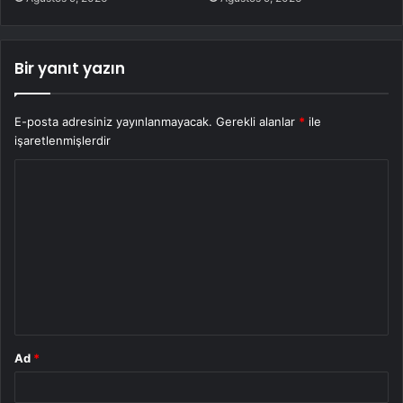
Bir yanıt yazın
E-posta adresiniz yayınlanmayacak.
Gerekli alanlar
*
ile
işaretlenmişlerdir
Y
o
r
u
m
*
Ad
*