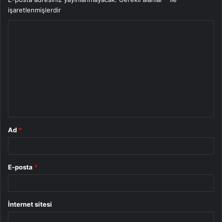
işaretlenmişlerdir
Y
o
r
u
m
*
Ad
*
E-posta
*
İnternet sitesi