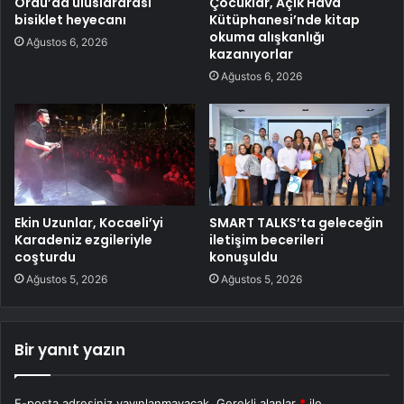
Ordu’da uluslararası
Çocuklar, Açık Hava
bisiklet heyecanı
Kütüphanesi’nde kitap
okuma alışkanlığı
Ağustos 6, 2026
kazanıyorlar
Ağustos 6, 2026
Ekin Uzunlar, Kocaeli’yi
SMART TALKS’ta geleceğin
Karadeniz ezgileriyle
iletişim becerileri
coşturdu
konuşuldu
Ağustos 5, 2026
Ağustos 5, 2026
Bir yanıt yazın
E-posta adresiniz yayınlanmayacak.
Gerekli alanlar
*
ile