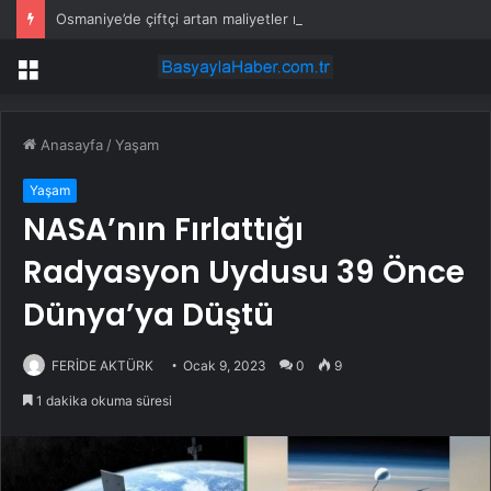
Osmaniye’de çiftçi artan maliyetler nedeniyle tarlasını boş bıraktı
Menü
Anasayfa
/
Yaşam
Yaşam
NASA’nın Fırlattığı
Radyasyon Uydusu 39 Önce
Dünya’ya Düştü
FERİDE AKTÜRK
Ocak 9, 2023
0
9
1 dakika okuma süresi