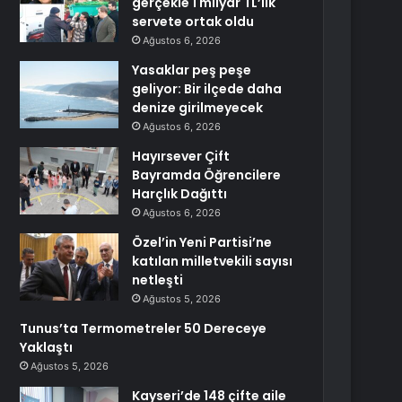
gerçekle 1 milyar TL’lik
servete ortak oldu
Ağustos 6, 2026
Yasaklar peş peşe
geliyor: Bir ilçede daha
denize girilmeyecek
Ağustos 6, 2026
Hayırsever Çift
Bayramda Öğrencilere
Harçlık Dağıttı
Ağustos 6, 2026
Özel’in Yeni Partisi’ne
katılan milletvekili sayısı
netleşti
Ağustos 5, 2026
Tunus’ta Termometreler 50 Dereceye
Yaklaştı
Ağustos 5, 2026
Kayseri’de 148 çifte aile