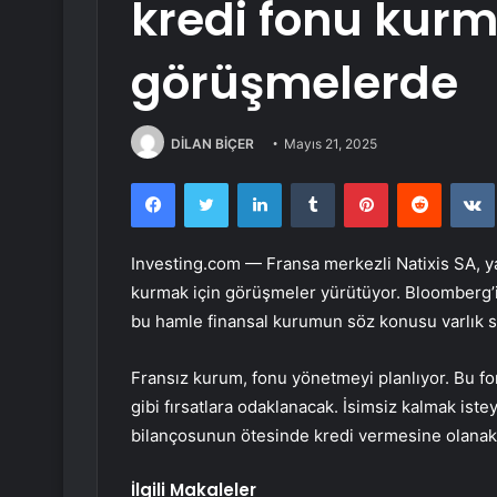
kredi fonu kurm
görüşmelerde
DİLAN BİÇER
Mayıs 21, 2025
Facebook
Twitter
LinkedIn
Tumblr
Pinterest
Reddit
Investing.com — Fransa merkezli Natixis SA, yak
kurmak için görüşmeler yürütüyor. Bloomberg’i
bu hamle finansal kurumun söz konusu varlık sı
Fransız kurum, fonu yönetmeyi planlıyor. Bu fo
gibi fırsatlara odaklanacak. İsimsiz kalmak iste
bilançosunun ötesinde kredi vermesine olanak
İlgili Makaleler