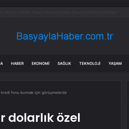
 uçağına savaş uçakları eşlik etti: Gerçek sonradan ortaya çıktı
FA
HABER
EKONOMI
SAĞLIK
TEKNOLOJI
YAŞAM
zel kredi fonu kurmak için görüşmelerde
r dolarlık özel