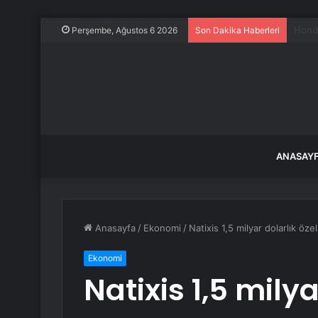
Yolcu
Perşembe, Ağustos 6 2026
Son Dakika Haberleri
ANASAY
Anasayfa
/
Ekonomi
/
Natixis 1,5 milyar dolarlık ö
Ekonomi
Natixis 1,5 milya