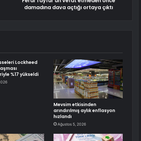
Ferdi Tayfur'un vefat etmeden önce
damadına dava açtığı ortaya çıktı
sseleri Lockheed
laşması
iyle %17 yükseldi
2026
Mevsim etkisinden
arındırılmış aylık enflasyon
hızlandı
Ağustos 5, 2026