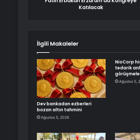
Fatih Erbakan Erzurum'da Kongreye
Katılacak
İlgili Makaleler
NioCorp hi
tedarik an
görüşmeler
Ağustos 5, 
Dev bankadan ezberleri
bozan altın tahmini
Ağustos 5, 2026