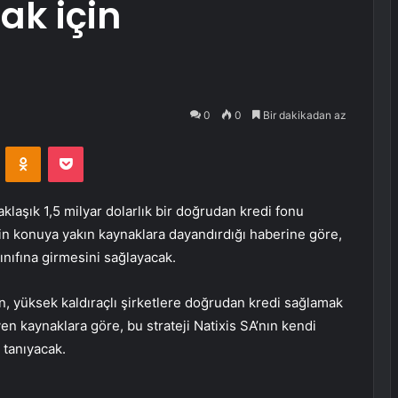
ak için
0
0
Bir dakikadan az
VKontakte
Odnoklassniki
Pocket
laşık 1,5 milyar dolarlık bir doğrudan kredi fonu
n konuya yakın kaynaklara dayandırdığı haberine göre,
nıfına girmesini sağlayacak.
n, yüksek kaldıraçlı şirketlere doğrudan kredi sağlamak
yen kaynaklara göre, bu strateji Natixis SA’nın kendi
 tanıyacak.