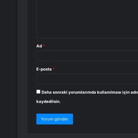
r
u
m
*
Ad
*
E-posta
*
Daha sonraki yorumlarımda kullanılması için adı
kaydedilsin.