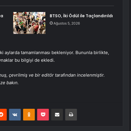
da
BTSO, İki Ödül ile Taçlandırıldı
Ağustos 5, 2026
i aylarda tamamlanması bekleniyor. Bununla birlikte,
naklar bu bilgiyi de ekledi.
, çevrilmiş ve bir editör tarafından incelenmiştir.
üze bakın.
erest
Reddit
VKontakte
Odnoklassniki
Pocket
E-Posta ile paylaş
Yazdır