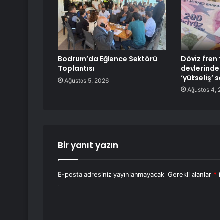
Bodrum’da Eğlence Sektörü
Döviz fren
Toplantısı
devlerinden
‘yükseliş’ 
Ağustos 5, 2026
Ağustos 4, 
Bir yanıt yazın
E-posta adresiniz yayınlanmayacak.
Gerekli alanlar
*
i
Y
o