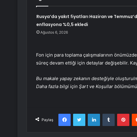
Rusya’da yakıt fiyatları Haziran ve Temmuz’
enflasyona %0,5 ekledi
Ağustos 6, 2026
Fon için para toplama çalışmalarının önümüzdek
süreç devam ettiği için detaylar değişebilir. Kay
Bu makale yapay zekanın desteğiyle oluşturulmuş
Daha fazla bilgi için Şart ve Koşullar bölümüm
Facebook
Twitter
LinkedIn
Tumblr
Pint
Paylaş