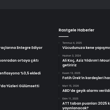
Rastgele Haberler
Temmuz 4, 2025
açlarına Entegre Ediyor
Vücudunuza kene yapışmış
Haziran 3, 2024
 sonradan ortaya çıktı
Ali Koç, Aziz Yıldırım’ı Mo
getiririz
 enflasyona %0,5 ekledi
Kasım 13, 2025
Fatih Ürek’in kardeşleri ha
’da Yüzleri Gülümsetti
Mart 15, 2026
ABD’de geyik alarmı verildi;
Ekim 11, 2025
ATT taban puanları 2025 ka
yayınlanacak?