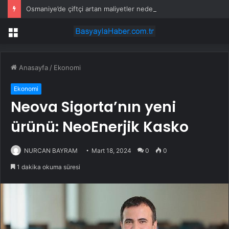
Osmaniye’de çiftçi artan maliyetler nedeniyle tarlasını boş bıraktı
Menü
Anasayfa
/
Ekonomi
Ekonomi
Neova Sigorta’nın yeni
ürünü: NeoEnerjik Kasko
NURCAN BAYRAM
Mart 18, 2024
0
0
1 dakika okuma süresi