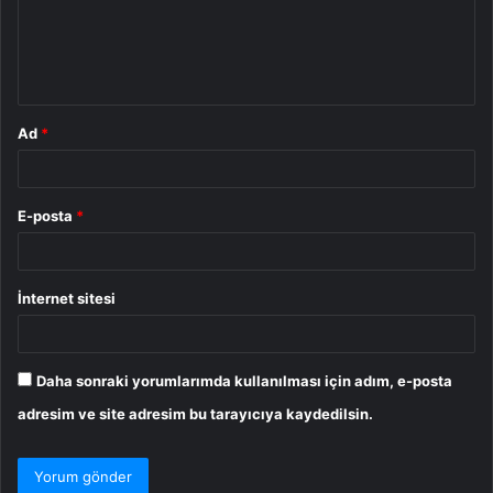
u
m
*
Ad
*
E-posta
*
İnternet sitesi
Daha sonraki yorumlarımda kullanılması için adım, e-posta
adresim ve site adresim bu tarayıcıya kaydedilsin.