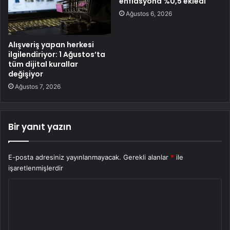
enflasyona %0,5 ekledi
Ağustos 6, 2026
Alışveriş yapan herkesi
ilgilendiriyor: 1 Ağustos’ta
tüm dijital kurallar
değişiyor
Ağustos 7, 2026
Bir yanıt yazın
E-posta adresiniz yayınlanmayacak.
Gerekli alanlar
*
ile
işaretlenmişlerdir
Y
o
r