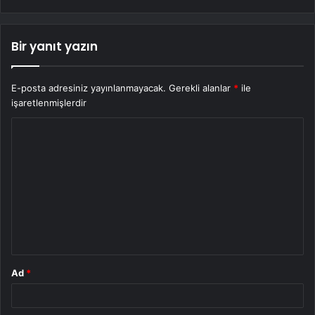
Bir yanıt yazın
E-posta adresiniz yayınlanmayacak.
Gerekli alanlar
*
ile
işaretlenmişlerdir
Y
o
r
u
m
*
Ad
*