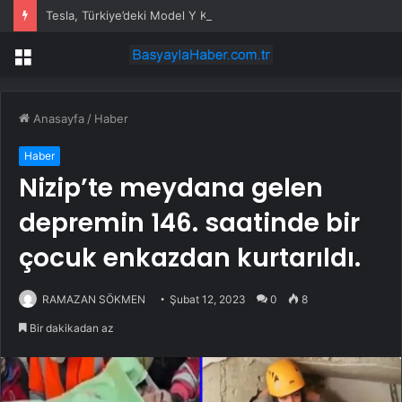
Tesla, Türkiye’deki Model Y Kullanıcılarına Grok Yapay Zeka Asistanını Sundu
Menü
Anasayfa
/
Haber
Haber
Nizip’te meydana gelen
depremin 146. saatinde bir
çocuk enkazdan kurtarıldı.
RAMAZAN SÖKMEN
Şubat 12, 2023
0
8
Bir dakikadan az