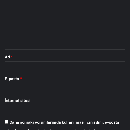
o
r
u
m
*
Ad
*
E-posta
*
İnternet sitesi
Daha sonraki yorumlarımda kullanılması için adım, e-posta