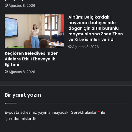
Ağustos 8, 2026
Albüm: Belçika’daki
hayvanat bahçesinde
doğan Çin altın burunlu
maymunlarına Zhen Zhen
ve Xi Le isimleri verildi
Ağustos 8, 2026
Keçiören Belediyesi’nden
Ailelere Etkili Ebeveynlik
Eğitimi
Ağustos 8, 2026
Bir yanıt yazın
E-posta adresiniz yayınlanmayacak.
Gerekli alanlar
*
ile
işaretlenmişlerdir
Y