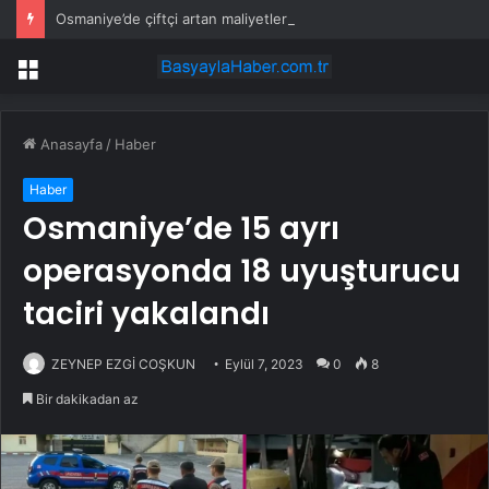
Osmaniye’de çiftçi artan maliyetler nedeniyle tarlasını boş bıraktı
Menü
Anasayfa
/
Haber
Haber
Osmaniye’de 15 ayrı
operasyonda 18 uyuşturucu
taciri yakalandı
ZEYNEP EZGİ COŞKUN
Eylül 7, 2023
0
8
Bir dakikadan az