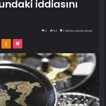
ndaki iddiasını
0
43
1 dakika okuma süresi
VKontakte
Odnoklassniki
Pocket