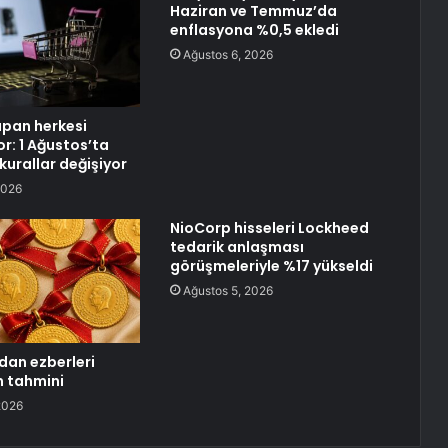
Haziran ve Temmuz’da
enflasyona %0,5 ekledi
Ağustos 6, 2026
apan herkesi
yor: 1 Ağustos’ta
 kurallar değişiyor
2026
NioCorp hisseleri Lockheed
tedarik anlaşması
görüşmeleriyle %17 yükseldi
Ağustos 5, 2026
an ezberleri
n tahmini
2026