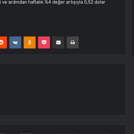
 ve ardından haftalık %4 değer artışıyla 0,52 dolar
erest
Reddit
VKontakte
Odnoklassniki
Pocket
E-Posta ile paylaş
Yazdır