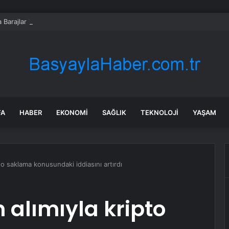
 Barajlar Tam Doldu, Su Salımı Başladı
FA
HABER
EKONOMI
SAĞLIK
TEKNOLOJI
YAŞAM
pto saklama konusundaki iddiasını artırdı
n alımıyla kripto