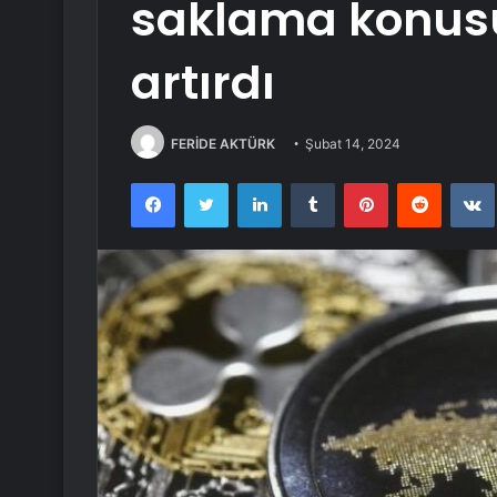
saklama konusu
artırdı
FERİDE AKTÜRK
Şubat 14, 2024
Facebook
Twitter
LinkedIn
Tumblr
Pinterest
Reddit