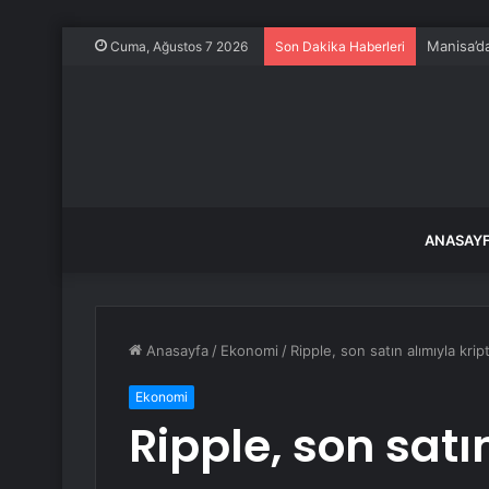
Manisa’da
Cuma, Ağustos 7 2026
Son Dakika Haberleri
ANASAY
Anasayfa
/
Ekonomi
/
Ripple, son satın alımıyla kri
Ekonomi
Ripple, son satı