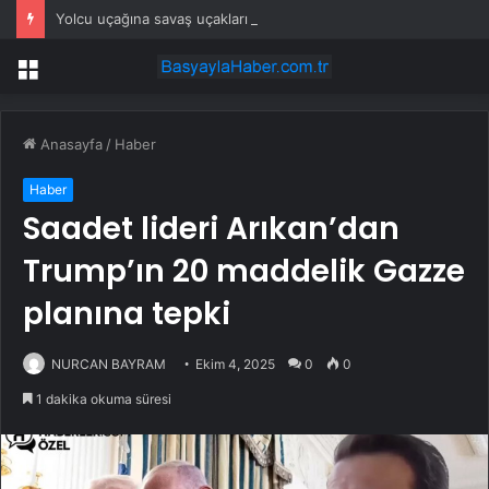
Yolcu uçağına savaş uçakları eşlik etti: Gerçek sonradan ortaya çıktı
Menü
Anasayfa
/
Haber
Haber
Saadet lideri Arıkan’dan
Trump’ın 20 maddelik Gazze
planına tepki
NURCAN BAYRAM
Ekim 4, 2025
0
0
1 dakika okuma süresi