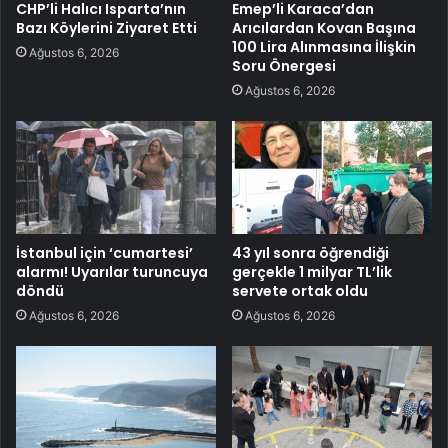
CHP’li Halıcı Isparta’nın
Emep’li Karaca’dan
Bazı Köylerini Ziyaret Etti
Arıcılardan Kovan Başına
100 Lira Alınmasına İlişkin
Ağustos 6, 2026
Soru Önergesi
Ağustos 6, 2026
İstanbul için ‘cumartesi’
43 yıl sonra öğrendiği
alarmı! Uyarılar turuncuya
gerçekle 1 milyar TL’lik
döndü
servete ortak oldu
Ağustos 6, 2026
Ağustos 6, 2026