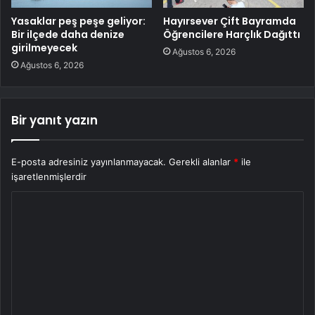
Yasaklar peş peşe geliyor:
Hayırsever Çift Bayramda
Bir ilçede daha denize
Öğrencilere Harçlık Dağıttı
girilmeyecek
Ağustos 6, 2026
Ağustos 6, 2026
Bir yanıt yazın
E-posta adresiniz yayınlanmayacak.
Gerekli alanlar
*
ile
işaretlenmişlerdir
Y
o
r
u
m
*