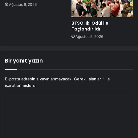
Ağustos 6, 2026
BTSO, İki Ödül ile
Taçlandırıldı
Ağustos 5, 2026
Bir yanıt yazın
E-posta adresiniz yayınlanmayacak.
Gerekli alanlar
*
ile
işaretlenmişlerdir
Y
o
r
u
m