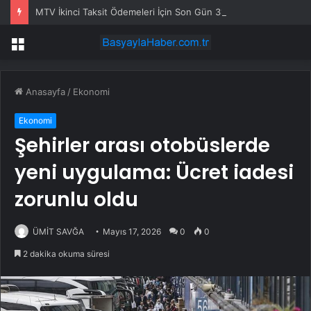
MTV İkinci Taksit Ödemeleri İçin Son Gün 31 Temmuz
Menü
Anasayfa
/
Ekonomi
Ekonomi
Şehirler arası otobüslerde
yeni uygulama: Ücret iadesi
zorunlu oldu
ÜMİT SAVĞA
Mayıs 17, 2026
0
0
2 dakika okuma süresi