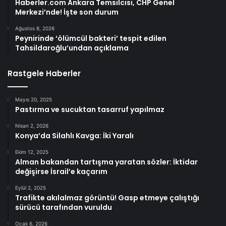
Haberler.com Ankara Temsilcisi, CHP Genel
Merkezi’nde! İşte son durum
Ağustos 8, 2026
Peynirinde ‘ölümcül bakteri’ tespit edilen
Tahsildaroğlu’undan açıklama
Rastgele Haberler
Mayıs 20, 2025
Pastırma ve sucuktan tasarruf yapılmaz
Nisan 2, 2026
Konya’da Silahlı Kavga: İki Yaralı
Ekim 12, 2025
Alman bakandan tartışma yaratan sözler: İktidar
değişirse İsrail’e kaçarım
Eylül 2, 2025
Trafikte akılalmaz görüntü! Gasp etmeye çalıştığı
sürücü tarafından vuruldu
Ocak 6, 2026